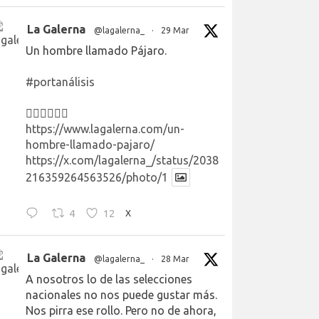
La Galerna
@lagalerna_
·
29 Mar
Un hombre llamado Pájaro.
#portanálisis
👉🏻👉🏻👉🏻
https://www.lagalerna.com/un-
hombre-llamado-pajaro/
https://x.com/lagalerna_/status/2038
216359264563526/photo/1
4
12
X
La Galerna
@lagalerna_
·
28 Mar
A nosotros lo de las selecciones
nacionales no nos puede gustar más.
Nos pirra ese rollo. Pero no de ahora,