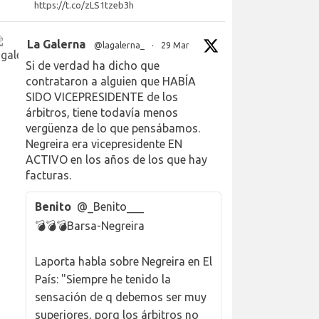
https://t.co/zLS1tzeb3h
La Galerna
@lagalerna_
·
29 Mar
Si de verdad ha dicho que
contrataron a alguien que HABÍA
SIDO VICEPRESIDENTE de los
árbitros, tiene todavía menos
vergüenza de lo que pensábamos.
Negreira era vicepresidente EN
ACTIVO en los años de los que hay
facturas.
Benito
@_Benito___
💣💣💣Barsa-Negreira
Laporta habla sobre Negreira en El
País: "Siempre he tenido la
sensación de q debemos ser muy
superiores, porq los árbitros no