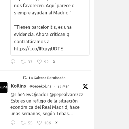
nos favorecen. Aquí parece q
siempre ayudan al Madrid."
"Tienen barcelonitis, es una
evidencia. Ahora critican q
contratáramos a
https://t.co/lRqryjUDTE
33
92
X
La Galerna Retuiteado
Kollins
@pepekollins
·
29 Mar
@TheNewOjeador
@pepealvarezzz
Este es un reflejo de la situación
económica del Real Madrid, hace
unas semanas, según Tebas…
55
186
X