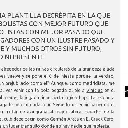
A PLANTILLA DECRÉPITA EN LA QUE
BOLISTAS CON MEJOR FUTURO QUE
OLISTAS CON MEJOR PASADO QUE
GADORES CON UN ILUSTRE PASADO Y
E Y MUCHOS OTROS SIN FUTURO,
 NI PRESENTE
alrededor de las ruinas circulares de la grandeza ajada
ves
vuelve y se pone el 6 de Iniesta porque, la verdad,
 un prejubilado como él? Aunque, como madridista, me
al ver venir con la bola pegada al pie a
Vinícius
en el
l menos, la jugada tiene cierta lógica: Laporta recupera
pagarle una soldada a un Semedo o seguir haciendo el
n trotar de azulgrana al mejor lateral derecho de la
el culé debe decir, como Germán Areta en El Crack Cero,
s un lugar tranquilo donde no hay nadie que moleste.