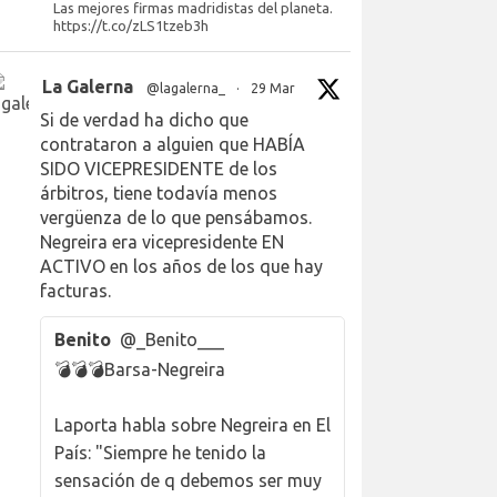
Las mejores firmas madridistas del planeta.
https://t.co/zLS1tzeb3h
La Galerna
@lagalerna_
·
29 Mar
Si de verdad ha dicho que
contrataron a alguien que HABÍA
SIDO VICEPRESIDENTE de los
árbitros, tiene todavía menos
vergüenza de lo que pensábamos.
Negreira era vicepresidente EN
ACTIVO en los años de los que hay
facturas.
Benito
@_Benito___
💣💣💣Barsa-Negreira
Laporta habla sobre Negreira en El
País: "Siempre he tenido la
sensación de q debemos ser muy