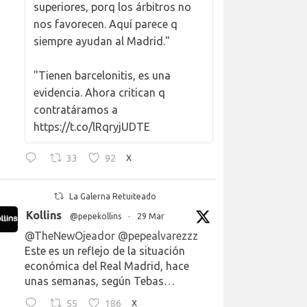
superiores, porq los árbitros no
nos favorecen. Aquí parece q
siempre ayudan al Madrid."
"Tienen barcelonitis, es una
evidencia. Ahora critican q
contratáramos a
https://t.co/lRqryjUDTE
33
92
X
La Galerna Retuiteado
Kollins
@pepekollins
·
29 Mar
@TheNewOjeador
@pepealvarezzz
Este es un reflejo de la situación
económica del Real Madrid, hace
unas semanas, según Tebas…
55
186
X