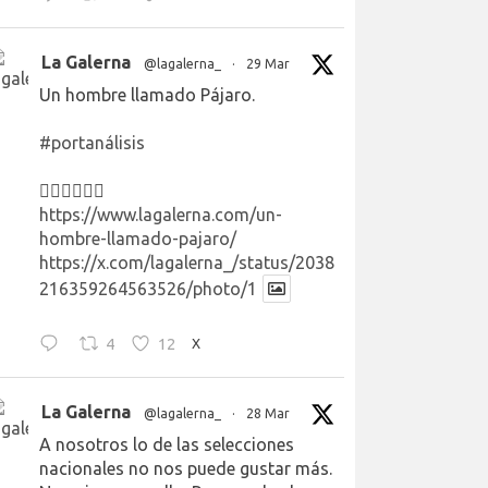
La Galerna
@lagalerna_
·
29 Mar
Un hombre llamado Pájaro.
#portanálisis
👉🏻👉🏻👉🏻
https://www.lagalerna.com/un-
hombre-llamado-pajaro/
https://x.com/lagalerna_/status/2038
216359264563526/photo/1
4
12
X
La Galerna
@lagalerna_
·
28 Mar
A nosotros lo de las selecciones
nacionales no nos puede gustar más.