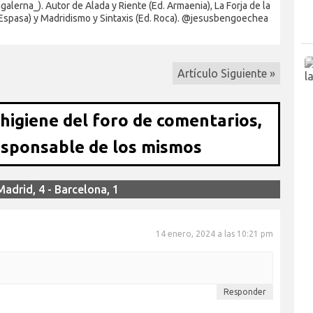
alerna_). Autor de Alada y Riente (Ed. Armaenia), La Forja de la
 Espasa) y Madridismo y Sintaxis (Ed. Roca). @jesusbengoechea
Artículo Siguiente »
 higiene del foro de comentarios,
esponsable de los mismos
adrid, 4 - Barcelona, 1
14 enero, 2024 a las 10:21 pm
Responder