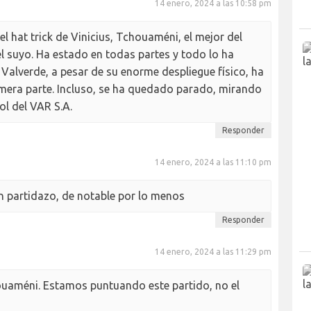
14 enero, 2024 a las 10:58 pm
el hat trick de Vinicius, Tchouaméni, el mejor del
l suyo. Ha estado en todas partes y todo lo ha
 Valverde, a pesar de su enorme despliegue físico, ha
imera parte. Incluso, se ha quedado parado, mirando
ol del VAR S.A.
Responder
14 enero, 2024 a las 11:10 pm
 partidazo, de notable por lo menos
Responder
14 enero, 2024 a las 11:29 pm
ouaméni. Estamos puntuando este partido, no el