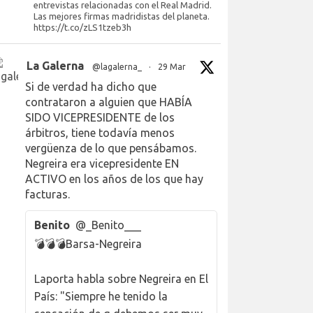
entrevistas relacionadas con el Real Madrid.
Las mejores firmas madridistas del planeta.
https://t.co/zLS1tzeb3h
La Galerna
@lagalerna_
·
29 Mar
Si de verdad ha dicho que
contrataron a alguien que HABÍA
SIDO VICEPRESIDENTE de los
árbitros, tiene todavía menos
vergüenza de lo que pensábamos.
Negreira era vicepresidente EN
ACTIVO en los años de los que hay
facturas.
Benito
@_Benito___
💣💣💣Barsa-Negreira
Laporta habla sobre Negreira en El
País: "Siempre he tenido la