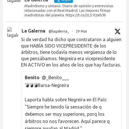
Madridismo y sintaxis. Diario de opinión y entrevistas
relacionadas con el Real Madrid. Las mejores firmas
madridistas del planeta. https://t.co/zLS1tzeb3h
La Galerna
@lagalerna_
·
29 Mar
Si de verdad ha dicho que contrataron a alguien
que HABÍA SIDO VICEPRESIDENTE de los
árbitros, tiene todavía menos vergüenza de lo
que pensábamos. Negreira era vicepresidente
EN ACTIVO en los años de los que hay facturas.
Benito
@_Benito___
💣💣💣Barsa-Negreira
Laporta habla sobre Negreira en El País:
"Siempre he tenido la sensación de q
debemos ser muy superiores, porq los
árbitros no nos favorecen. Aquí parece q
siempre ayudan al Madrid."