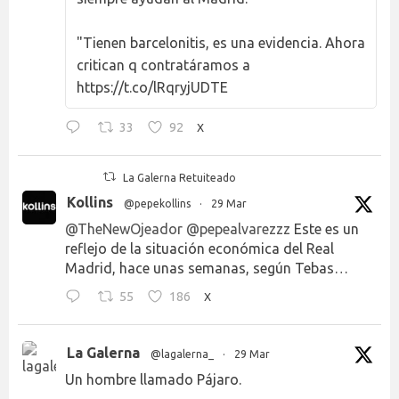
"Tienen barcelonitis, es una evidencia. Ahora
critican q contratáramos a
https://t.co/lRqryjUDTE
33
92
X
La Galerna Retuiteado
Kollins
@pepekollins
·
29 Mar
@TheNewOjeador
@pepealvarezzz
Este es un
reflejo de la situación económica del Real
Madrid, hace unas semanas, según Tebas…
55
186
X
La Galerna
@lagalerna_
·
29 Mar
Un hombre llamado Pájaro.