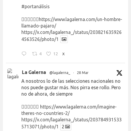
#portanálisis
👉🏻👉🏻👉🏻
https://www.lagalerna.com/un-hombre-
llamado-pajaro/
https://x.com/lagalerna_/status/203821635926
4563526/photo/1
4
12
X
La Galerna
@lagalerna_
·
28 Mar
A nosotros lo de las selecciones nacionales no
nos puede gustar más. Nos pirra ese rollo. Pero
no de ahora, de siempre
👉🏻👉🏻👉🏻
https://www.lagalerna.com/imagine-
theres-no-countries-2/
https://x.com/lagalerna_/status/203784931533
5713071/photo/1
2