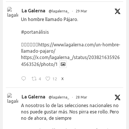
La Galerna
@lagalerna_
·
29 Mar
Un hombre llamado Pájaro.
#portanálisis
👉🏻👉🏻👉🏻
https://www.lagalerna.com/un-hombre-
llamado-pajaro/
https://x.com/lagalerna_/status/203821635926
4563526/photo/1
4
12
X
La Galerna
@lagalerna_
·
28 Mar
A nosotros lo de las selecciones nacionales no
nos puede gustar más. Nos pirra ese rollo. Pero
no de ahora, de siempre