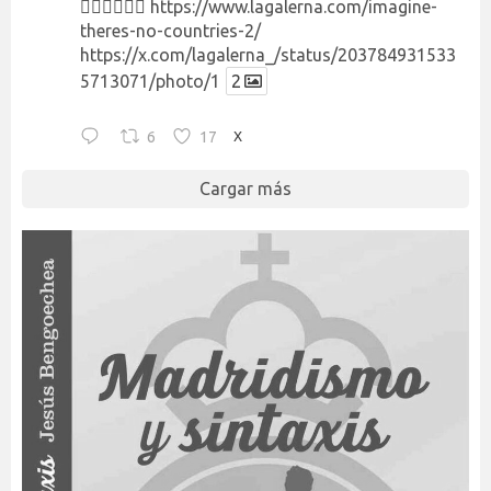
👉🏻👉🏻👉🏻
https://www.lagalerna.com/imagine-
theres-no-countries-2/
https://x.com/lagalerna_/status/203784931533
5713071/photo/1
2
6
17
X
Cargar más