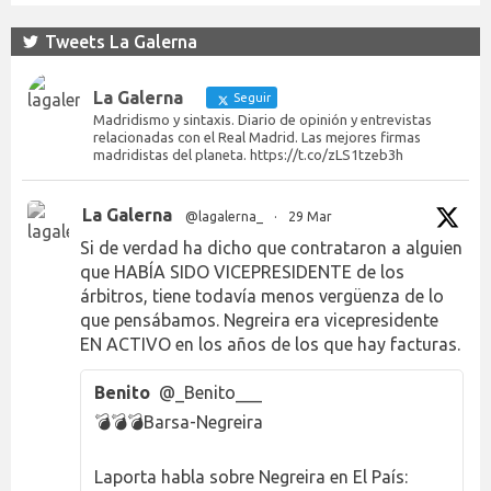
Tweets La Galerna
La Galerna
Seguir
Madridismo y sintaxis. Diario de opinión y entrevistas
relacionadas con el Real Madrid. Las mejores firmas
madridistas del planeta. https://t.co/zLS1tzeb3h
La Galerna
@lagalerna_
·
29 Mar
Si de verdad ha dicho que contrataron a alguien
que HABÍA SIDO VICEPRESIDENTE de los
árbitros, tiene todavía menos vergüenza de lo
que pensábamos. Negreira era vicepresidente
EN ACTIVO en los años de los que hay facturas.
Benito
@_Benito___
💣💣💣Barsa-Negreira
Laporta habla sobre Negreira en El País: