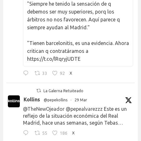
"Siempre he tenido la sensación de q
debemos ser muy superiores, porq los
árbitros no nos favorecen. Aquí parece q
siempre ayudan al Madrid."
"Tienen barcelonitis, es una evidencia. Ahora
critican q contratáramos a
https://t.co/lRqryjUDTE
33
92
X
La Galerna Retuiteado
Kollins
@pepekollins
·
29 Mar
@TheNewOjeador
@pepealvarezzz
Este es un
reflejo de la situación económica del Real
Madrid, hace unas semanas, según Tebas…
55
186
X