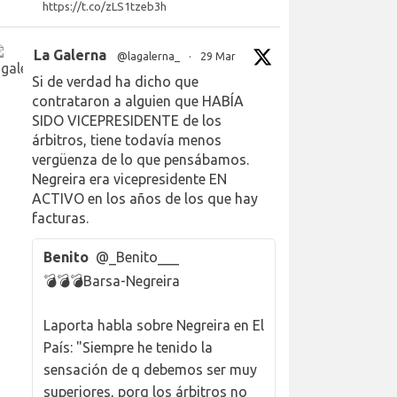
https://t.co/zLS1tzeb3h
La Galerna
@lagalerna_
·
29 Mar
Si de verdad ha dicho que
contrataron a alguien que HABÍA
SIDO VICEPRESIDENTE de los
árbitros, tiene todavía menos
vergüenza de lo que pensábamos.
Negreira era vicepresidente EN
ACTIVO en los años de los que hay
facturas.
Benito
@_Benito___
💣💣💣Barsa-Negreira
Laporta habla sobre Negreira en El
País: "Siempre he tenido la
sensación de q debemos ser muy
superiores, porq los árbitros no