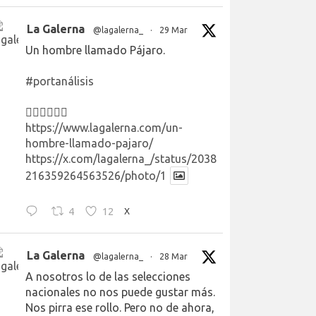
La Galerna
@lagalerna_
·
29 Mar
Un hombre llamado Pájaro.
#portanálisis
👉🏻👉🏻👉🏻
https://www.lagalerna.com/un-
hombre-llamado-pajaro/
https://x.com/lagalerna_/status/2038
216359264563526/photo/1
4
12
X
La Galerna
@lagalerna_
·
28 Mar
A nosotros lo de las selecciones
nacionales no nos puede gustar más.
Nos pirra ese rollo. Pero no de ahora,