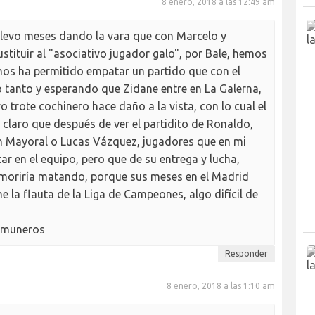
8 enero, 2018 a las 12:49 am
llevo meses dando la vara que con Marcelo y
tituir al "asociativo jugador galo", por Bale, hemos
 nos ha permitido empatar un partido que con el
o tanto y esperando que Zidane entre en La Galerna,
yo trote cochinero hace daño a la vista, con lo cual el
claro que después de ver el partidito de Ronaldo,
 Mayoral o Lucas Vázquez, jugadores que en mi
ar en el equipo, pero que de su entrega y lucha,
 moriría matando, porque sus meses en el Madrid
 la flauta de la Liga de Campeones, algo difícil de
comuneros
Responder
8 enero, 2018 a las 1:10 am