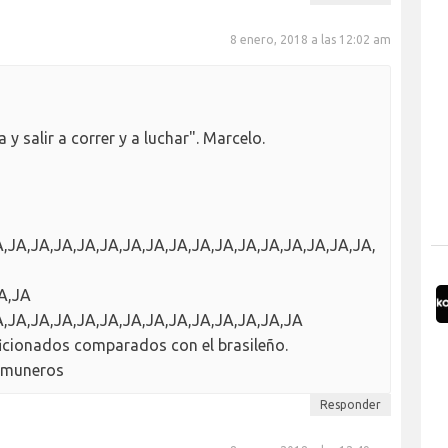
8 enero, 2018 a las 12:02 am
y salir a correr y a luchar". Marcelo.
A,JA,JA,JA,JA,JA,JA,JA,JA,JA,JA,JA,JA,JA,JA,JA,JA,
JA,JA
A,JA,JA,JA,JA,JA,JA,JA,JA,JA,JA,JA,JA,JA
ficionados comparados con el brasileño.
comuneros
Responder