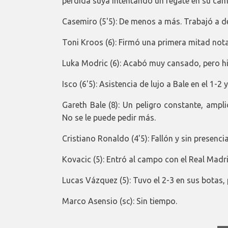
pérdida suya intentando un regate en su ca
Casemiro (5'5): De menos a más. Trabajó a de
Toni Kroos (6): Firmó una primera mitad notab
Luka Modric (6): Acabó muy cansado, pero h
Isco (6'5): Asistencia de lujo a Bale en el 1-2
Gareth Bale (8): Un peligro constante, amp
No se le puede pedir más.
Cristiano Ronaldo (4'5): Fallón y sin presenci
Kovacic (5): Entró al campo con el Real Mad
Lucas Vázquez (5): Tuvo el 2-3 en sus botas,
Marco Asensio (sc): Sin tiempo.