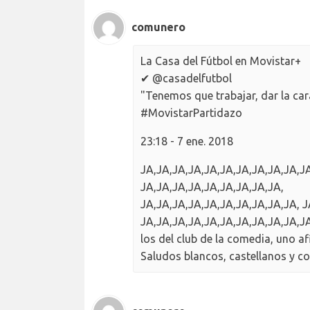
comunero
La Casa del Fútbol en Movistar+
✔ @casadelfutbol
"Tenemos que trabajar, dar la cara 
#MovistarPartidazo
23:18 - 7 ene. 2018
JA,JA,JA,JA,JA,JA,JA,JA,JA,JA,J
JA,JA,JA,JA,JA,JA,JA,JA,JA,
JA,JA,JA,JA,JA,JA,JA,JA,JA,JA, 
JA,JA,JA,JA,JA,JA,JA,JA,JA,JA,J
los del club de la comedia, uno a
Saludos blancos, castellanos y 