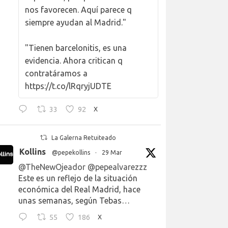
nos favorecen. Aquí parece q
siempre ayudan al Madrid."
"Tienen barcelonitis, es una
evidencia. Ahora critican q
contratáramos a
https://t.co/lRqryjUDTE
33
92
X
La Galerna Retuiteado
Kollins
@pepekollins
·
29 Mar
@TheNewOjeador
@pepealvarezzz
Este es un reflejo de la situación
económica del Real Madrid, hace
unas semanas, según Tebas…
55
186
X