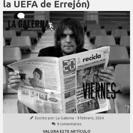
la UEFA de Errejón)
Escrito por:
La Galerna
-
9 febrero, 2024
9 comentarios
VALORA ESTE ARTÍCULO