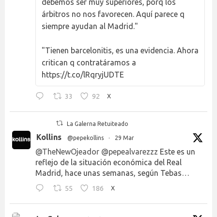
debemos ser muy superiores, porq los
árbitros no nos favorecen. Aquí parece q
siempre ayudan al Madrid."
"Tienen barcelonitis, es una evidencia. Ahora
critican q contratáramos a
https://t.co/lRqryjUDTE
33
92
X
La Galerna Retuiteado
Kollins
@pepekollins
·
29 Mar
@TheNewOjeador
@pepealvarezzz
Este es un
reflejo de la situación económica del Real
Madrid, hace unas semanas, según Tebas…
55
186
X