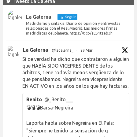
Tweets La Galerna
La Galerna
Seguir
Madridismo y sintaxis. Diario de opinión y entrevistas
relacionadas con el Real Madrid. Las mejores firmas
madridistas del planeta. https://t.co/zLS1tzeb3h
La Galerna
@lagalerna_
·
29 Mar
Si de verdad ha dicho que contrataron a alguien
que HABÍA SIDO VICEPRESIDENTE de los
árbitros, tiene todavía menos vergüenza de lo
que pensábamos. Negreira era vicepresidente
EN ACTIVO en los años de los que hay facturas.
Benito
@_Benito___
💣💣💣Barsa-Negreira
Laporta habla sobre Negreira en El País:
"Siempre he tenido la sensación de q