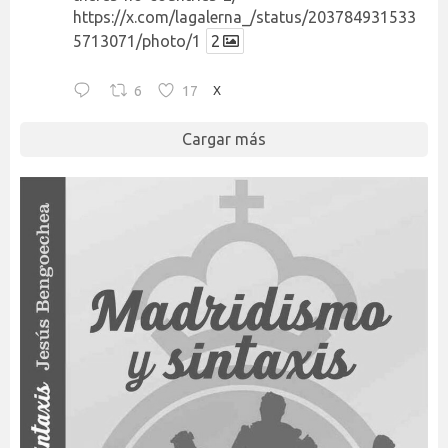
https://x.com/lagalerna_/status/203784931533
5713071/photo/1
2
6
17
X
Cargar más