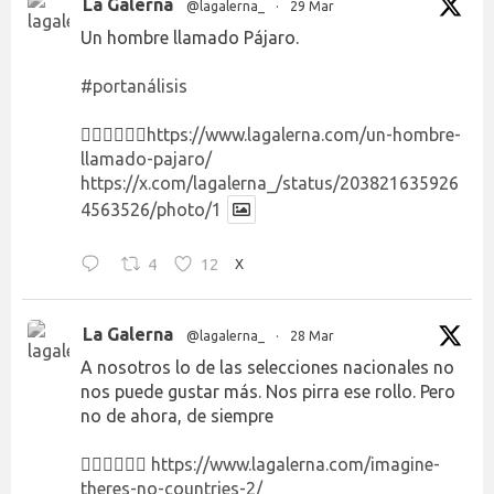
La Galerna
@lagalerna_
·
29 Mar
Un hombre llamado Pájaro.
#portanálisis
👉🏻👉🏻👉🏻
https://www.lagalerna.com/un-hombre-
llamado-pajaro/
https://x.com/lagalerna_/status/203821635926
4563526/photo/1
4
12
X
La Galerna
@lagalerna_
·
28 Mar
A nosotros lo de las selecciones nacionales no
nos puede gustar más. Nos pirra ese rollo. Pero
no de ahora, de siempre
👉🏻👉🏻👉🏻
https://www.lagalerna.com/imagine-
theres-no-countries-2/