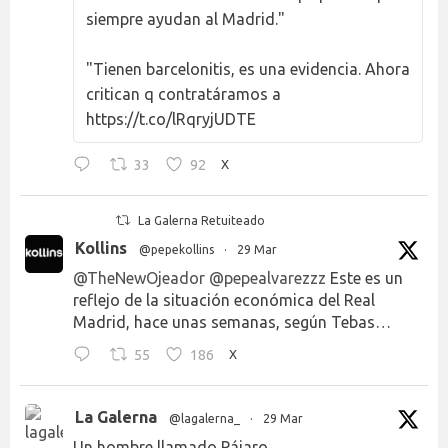
siempre ayudan al Madrid."
"Tienen barcelonitis, es una evidencia. Ahora
critican q contratáramos a
https://t.co/lRqryjUDTE
33
92
X
La Galerna Retuiteado
Kollins
@pepekollins
·
29 Mar
@TheNewOjeador
@pepealvarezzz
Este es un
reflejo de la situación económica del Real
Madrid, hace unas semanas, según Tebas…
55
186
X
La Galerna
@lagalerna_
·
29 Mar
Un hombre llamado Pájaro.