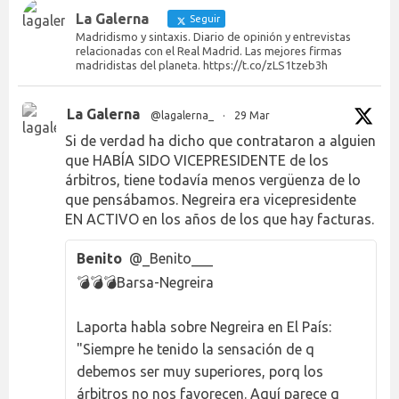
La Galerna
Seguir
Madridismo y sintaxis. Diario de opinión y entrevistas
relacionadas con el Real Madrid. Las mejores firmas
madridistas del planeta. https://t.co/zLS1tzeb3h
La Galerna
@lagalerna_
·
29 Mar
Si de verdad ha dicho que contrataron a alguien
que HABÍA SIDO VICEPRESIDENTE de los
árbitros, tiene todavía menos vergüenza de lo
que pensábamos. Negreira era vicepresidente
EN ACTIVO en los años de los que hay facturas.
Benito
@_Benito___
💣💣💣Barsa-Negreira
Laporta habla sobre Negreira en El País:
"Siempre he tenido la sensación de q
debemos ser muy superiores, porq los
árbitros no nos favorecen. Aquí parece q