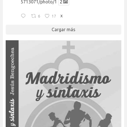
5713071/photo/1
2
6
17
X
Cargar más