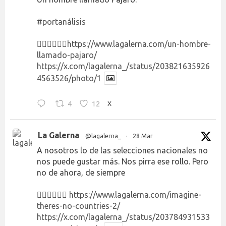
#portanálisis
👉🏻👉🏻👉🏻
https://www.lagalerna.com/un-hombre-
llamado-pajaro/
https://x.com/lagalerna_/status/203821635926
4563526/photo/1
4
12
X
La Galerna
@lagalerna_
·
28 Mar
A nosotros lo de las selecciones nacionales no
nos puede gustar más. Nos pirra ese rollo. Pero
no de ahora, de siempre
👉🏻👉🏻👉🏻
https://www.lagalerna.com/imagine-
theres-no-countries-2/
https://x.com/lagalerna_/status/203784931533