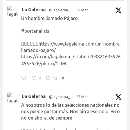
La Galerna
@lagalerna_
·
29 Mar
Un hombre llamado Pájaro.
#portanálisis
👉🏻👉🏻👉🏻
https://www.lagalerna.com/un-hombre-
llamado-pajaro/
https://x.com/lagalerna_/status/203821635926
4563526/photo/1
4
12
X
La Galerna
@lagalerna_
·
28 Mar
A nosotros lo de las selecciones nacionales no
nos puede gustar más. Nos pirra ese rollo. Pero
no de ahora, de siempre