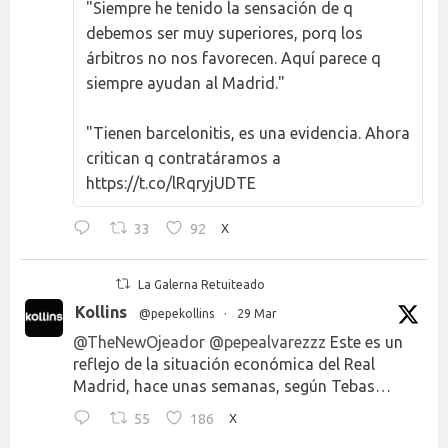
"Siempre he tenido la sensación de q
debemos ser muy superiores, porq los
árbitros no nos favorecen. Aquí parece q
siempre ayudan al Madrid."
"Tienen barcelonitis, es una evidencia. Ahora
critican q contratáramos a
https://t.co/lRqryjUDTE
33
92
X
La Galerna Retuiteado
Kollins
@pepekollins
·
29 Mar
@TheNewOjeador
@pepealvarezzz
Este es un
reflejo de la situación económica del Real
Madrid, hace unas semanas, según Tebas…
55
186
X