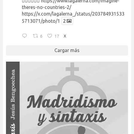
👉🏻👉🏻👉🏻
https://www.lagalerna.com/imagine-
theres-no-countries-2/
https://x.com/lagalerna_/status/203784931533
5713071/photo/1
2
6
17
X
Cargar más