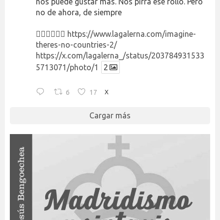
nos puede gustar más. Nos pirra ese rollo. Pero
no de ahora, de siempre
👉🏻👉🏻👉🏻
https://www.lagalerna.com/imagine-
theres-no-countries-2/
https://x.com/lagalerna_/status/203784931533
5713071/photo/1
2
6
17
X
Cargar más