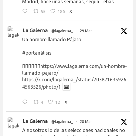
Madrid, hace unas semanas, según Tebas…
55
186
X
La Galerna
@lagalerna_
·
29 Mar
Un hombre llamado Pájaro.
#portanálisis
👉🏻👉🏻👉🏻
https://www.lagalerna.com/un-hombre-
llamado-pajaro/
https://x.com/lagalerna_/status/203821635926
4563526/photo/1
4
12
X
La Galerna
@lagalerna_
·
28 Mar
A nosotros lo de las selecciones nacionales no