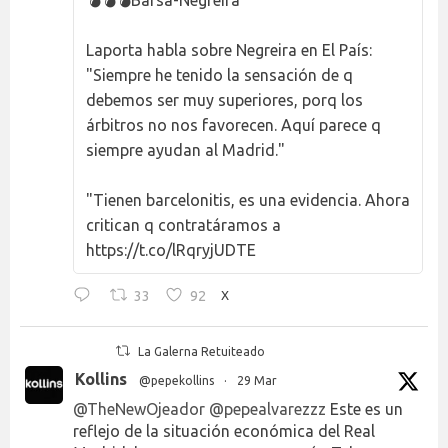
💣💣💣Barsa-Negreira
Laporta habla sobre Negreira en El País:
"Siempre he tenido la sensación de q
debemos ser muy superiores, porq los
árbitros no nos favorecen. Aquí parece q
siempre ayudan al Madrid."
"Tienen barcelonitis, es una evidencia. Ahora
critican q contratáramos a
https://t.co/lRqryjUDTE
33
92
X
La Galerna Retuiteado
Kollins
@pepekollins
·
29 Mar
@TheNewOjeador
@pepealvarezzz
Este es un
reflejo de la situación económica del Real