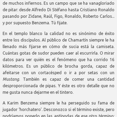
de muchos infiernos. Es un campo que se ha vanagloriado
de pitar: desde Alfredo Di Stéfano hasta Cristiano Ronaldo
pasando por Zidane, Raúl, Figo, Ronaldo, Roberto Carlos...
y por supuesto Benzema. Tú fijate.
En el templo blanco la calidad no es sinónimo de éxito
entre los discípulos. Al público de Chamartín siempre le ha
llenado más fijarse en cómo de sucia está la camiseta.
Cuántas gotas de sudor pueden caer al escurrirla. O mirar
datos para ver quién es el fenómeno que ha corrido 16
kilómetros. Es un público de brocha gorda, capaz de
afeitarse con un cortacésped o ir a por setas con un
Mustang
. También es capaz de comer una cantidad
desproporcionada de pipas. Y éste es otro detalle que no
me gusta nunca dejarme en el tintero.
A Karim Benzema siempre le ha perseguido su fama de
jugador ‘horchatero’. Desconozco si el término existe, pero
podríamos ponerlo en las antípodas de ese otro término: