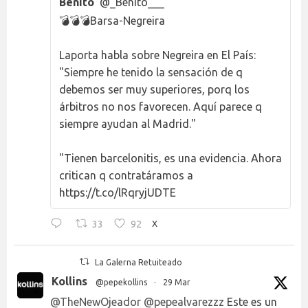
Benito
@_Benito___
💣💣💣Barsa-Negreira
Laporta habla sobre Negreira en El País:
"Siempre he tenido la sensación de q
debemos ser muy superiores, porq los
árbitros no nos favorecen. Aquí parece q
siempre ayudan al Madrid."
"Tienen barcelonitis, es una evidencia. Ahora
critican q contratáramos a
https://t.co/lRqryjUDTE
33
92
X
La Galerna Retuiteado
Kollins
@pepekollins
·
29 Mar
@TheNewOjeador
@pepealvarezzz
Este es un