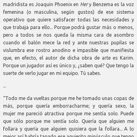
madridista es Joaquin Phoenix en
Her
y Benzema es la voz
femenina (o masculina, según gustos) de ese sistema
operativo que quiere satisfacer todas las necesidades y
que trabaja para ello... Porque podrá gustar más o menos,
pero a todos se nos queda la misma cara de asombro
cuando el balón mece la red y ante nuestras pupilas se
vislumbra ese rostro anodino e impasible que manifiesta
que, en efecto, el autor de dicha obra de arte es Karim.
Porque un jugador así es único y, ¿saben qué? Que tengo la
suerte de verlo jugar en mi equipo. Tú sabes.
...
“Todo me da vueltas porque me he tomado unas copas de
más, porque quería emborracharme; y quería sexo, la
mujer me pareció atractiva porque me sentía solo. Puede
que sólo porque me sentía solo. Quería que alguien me
follara y quería que alguien quisiera que la follara... A lo
mejor así habría tapado ese agujerito minúsculo que tengo