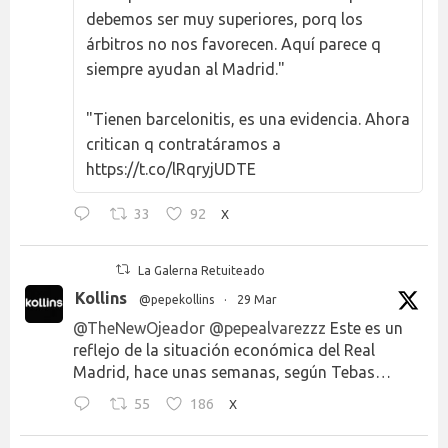
debemos ser muy superiores, porq los
árbitros no nos favorecen. Aquí parece q
siempre ayudan al Madrid."
"Tienen barcelonitis, es una evidencia. Ahora
critican q contratáramos a
https://t.co/lRqryjUDTE
33
92
X
La Galerna Retuiteado
Kollins
@pepekollins
·
29 Mar
@TheNewOjeador
@pepealvarezzz
Este es un
reflejo de la situación económica del Real
Madrid, hace unas semanas, según Tebas…
55
186
X