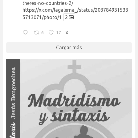
theres-no-countries-2/
https://x.com/lagalerna_/status/203784931533
5713071/photo/1
2
6
17
X
Cargar más