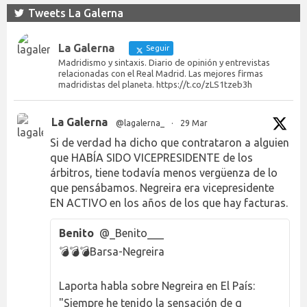
Tweets La Galerna
La Galerna
Seguir
Madridismo y sintaxis. Diario de opinión y entrevistas
relacionadas con el Real Madrid. Las mejores firmas
madridistas del planeta. https://t.co/zLS1tzeb3h
La Galerna
@lagalerna_
·
29 Mar
Si de verdad ha dicho que contrataron a alguien
que HABÍA SIDO VICEPRESIDENTE de los
árbitros, tiene todavía menos vergüenza de lo
que pensábamos. Negreira era vicepresidente
EN ACTIVO en los años de los que hay facturas.
Benito
@_Benito___
💣💣💣Barsa-Negreira
Laporta habla sobre Negreira en El País:
"Siempre he tenido la sensación de q