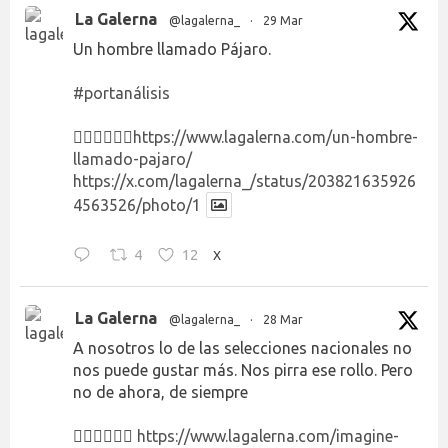
La Galerna
@lagalerna_
·
29 Mar
Un hombre llamado Pájaro.
#portanálisis
👉🏻👉🏻👉🏻
https://www.lagalerna.com/un-hombre-
llamado-pajaro/
https://x.com/lagalerna_/status/203821635926
4563526/photo/1
4
12
X
La Galerna
@lagalerna_
·
28 Mar
A nosotros lo de las selecciones nacionales no
nos puede gustar más. Nos pirra ese rollo. Pero
no de ahora, de siempre
👉🏻👉🏻👉🏻
https://www.lagalerna.com/imagine-