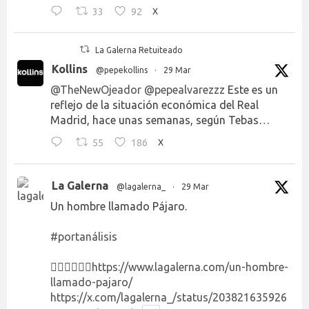
33
92
X
La Galerna Retuiteado
Kollins
@pepekollins
·
29 Mar
@TheNewOjeador
@pepealvarezzz
Este es un
reflejo de la situación económica del Real
Madrid, hace unas semanas, según Tebas…
55
186
X
La Galerna
@lagalerna_
·
29 Mar
Un hombre llamado Pájaro.
#portanálisis
👉🏻👉🏻👉🏻
https://www.lagalerna.com/un-hombre-
llamado-pajaro/
https://x.com/lagalerna_/status/203821635926