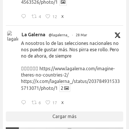
4563526/photo/1
4
12
X
La Galerna
@lagalerna_
·
28 Mar
A nosotros lo de las selecciones nacionales no
nos puede gustar más. Nos pirra ese rollo. Pero
no de ahora, de siempre
👉🏻👉🏻👉🏻
https://www.lagalerna.com/imagine-
theres-no-countries-2/
https://x.com/lagalerna_/status/203784931533
5713071/photo/1
2
6
17
X
Cargar más