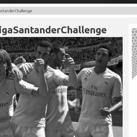
antanderChallenge
LigaSantanderChallenge