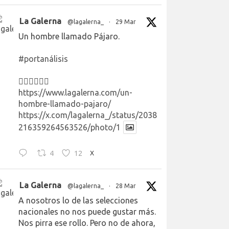
La Galerna
@lagalerna_
·
29 Mar
Un hombre llamado Pájaro.
#portanálisis
👉🏻👉🏻👉🏻
https://www.lagalerna.com/un-
hombre-llamado-pajaro/
https://x.com/lagalerna_/status/2038
216359264563526/photo/1
4
12
X
La Galerna
@lagalerna_
·
28 Mar
A nosotros lo de las selecciones
nacionales no nos puede gustar más.
Nos pirra ese rollo. Pero no de ahora,