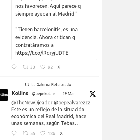
nos favorecen. Aquí parece q
siempre ayudan al Madrid."
"Tienen barcelonitis, es una
evidencia. Ahora critican q
contratáramos a
https://t.co/lRqryjUDTE
33
92
X
La Galerna Retuiteado
Kollins
@pepekollins
·
29 Mar
@TheNewOjeador
@pepealvarezzz
Este es un reflejo de la situación
económica del Real Madrid, hace
unas semanas, según Tebas…
55
186
X