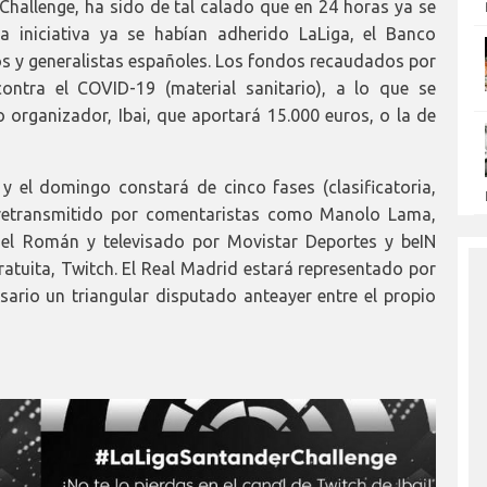
allenge, ha sido de tal calado que en 24 horas ya se
a iniciativa ya se habían adherido LaLiga, el Banco
os y generalistas españoles. Los fondos recaudados por
ontra el COVID-19 (material sanitario), a lo que se
organizador, Ibai, que aportará 15.000 euros, o la de
 el domingo constará de cinco fases (clasificatoria,
rá retransmitido por comentaristas como Manolo Lama,
gel Román y televisado por Movistar Deportes y beIN
ratuita, Twitch. El Real Madrid estará representado por
ario un triangular disputado anteayer entre el propio