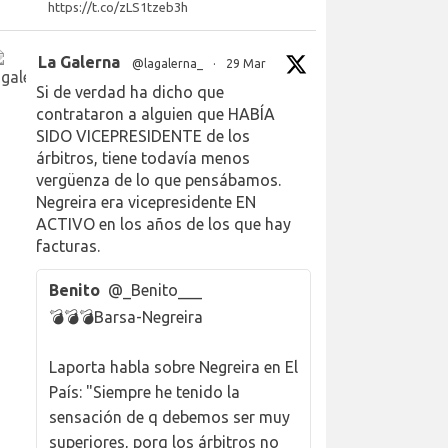
https://t.co/zLS1tzeb3h
La Galerna
@lagalerna_
·
29 Mar
Si de verdad ha dicho que
contrataron a alguien que HABÍA
SIDO VICEPRESIDENTE de los
árbitros, tiene todavía menos
vergüenza de lo que pensábamos.
Negreira era vicepresidente EN
ACTIVO en los años de los que hay
facturas.
Benito
@_Benito___
💣💣💣Barsa-Negreira
Laporta habla sobre Negreira en El
País: "Siempre he tenido la
sensación de q debemos ser muy
superiores, porq los árbitros no