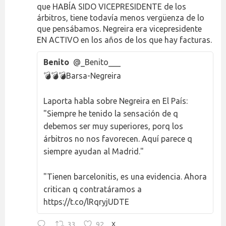
que HABÍA SIDO VICEPRESIDENTE de los
árbitros, tiene todavía menos vergüenza de lo
que pensábamos. Negreira era vicepresidente
EN ACTIVO en los años de los que hay facturas.
Benito
@_Benito___
💣💣💣Barsa-Negreira
Laporta habla sobre Negreira en El País:
"Siempre he tenido la sensación de q
debemos ser muy superiores, porq los
árbitros no nos favorecen. Aquí parece q
siempre ayudan al Madrid."
"Tienen barcelonitis, es una evidencia. Ahora
critican q contratáramos a
https://t.co/lRqryjUDTE
33
92
X