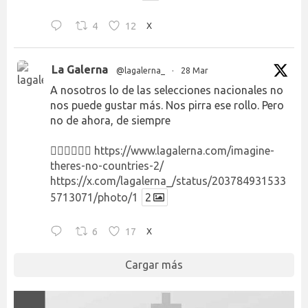
4
12
X
La Galerna
@lagalerna_
·
28 Mar
A nosotros lo de las selecciones nacionales no
nos puede gustar más. Nos pirra ese rollo. Pero
no de ahora, de siempre
👉🏻👉🏻👉🏻
https://www.lagalerna.com/imagine-
theres-no-countries-2/
https://x.com/lagalerna_/status/203784931533
5713071/photo/1
2
6
17
X
Cargar más