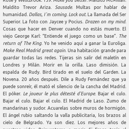
Maldito Trevor Ariza.
Sausade
. Multas por hablar de
humanidad.
Dallas, I´m coming
.
Lock out
. La llamada del Ser
Superior. La foto con Jaycee y Pocius.
Drazen on my mind
.
Cosas que hacer en Denver cuando no estás muerto. El
viejo George Karl: “Entiende el juego como un base”.
The
return of The King
. Yo he venido aquí a ganar la Euroliga.
Make Real Madrid great again
. Una habitación grande para
guardar todas las redes. Tijeras sin salir del maletín en
Londres y Milán. Morir en la orilla. Laso dimisión. La
espalda de Rudy. Bird tirado en el suelo del Garden. La
Novena. 20 años después. Dile a Rudy Fernández que ya
puede sonreír, él mató el silencio de la cancha del Madrid.
El póker.
Le joueur le plus détesté d'Europe
. Bajar el culo.
Bajar el culo. Bajar el culo. El Madrid de Laso. Zumo de
mandarinas y sudor. Acuarelas sobre muros de hormigón.
El ángel rubio saltando la valla publicitaria, los brazos al
cielo de Belgrado. Ya son diez. Los mejores años de