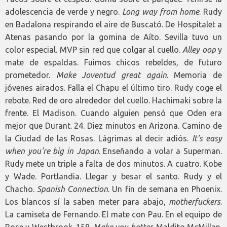
adolescencia de verde y negro.
Long way from home
. Rudy
en Badalona respirando el aire de Buscató. De Hospitalet a
Atenas pasando por la gomina de Aíto. Sevilla tuvo un
color especial. MVP sin red que colgar al cuello.
Alley oop
y
mate de espaldas. Fuimos chicos rebeldes, de futuro
prometedor.
Make Joventud great again
. Memoria de
jóvenes airados. Falla el Chapu el último tiro. Rudy coge el
rebote. Red de oro alrededor del cuello. Hachimaki sobre la
frente. El Madison. Cuando alguien pensó que Oden era
mejor que Durant. 24. Diez minutos en Arizona. Camino de
la Ciudad de las Rosas. Lágrimas al decir adiós.
It's easy
when you're big in Japan
. Enseñando a volar a Superman.
Rudy mete un triple a falta de dos minutos. A cuatro. Kobe
y Wade. Portlandia. Llegar y besar el santo. Rudy y el
Chacho.
Spanish Connection
. Un fin de semana en Phoenix.
Los blancos sí la saben meter para abajo,
motherfuckers
.
La camiseta de Fernando. El mate con Pau. En el equipo de
Rose y Westbrook. 159.
Make you better
. Maldito McMillan.