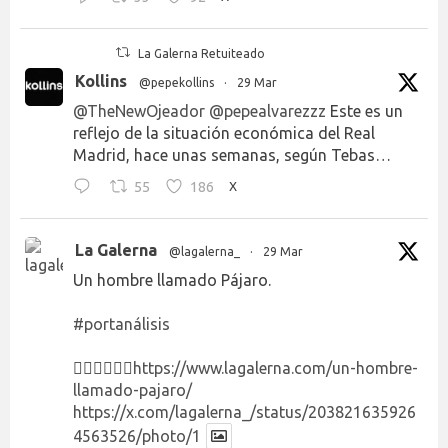
La Galerna Retuiteado
Kollins
@pepekollins
·
29 Mar
@TheNewOjeador
@pepealvarezzz
Este es un
reflejo de la situación económica del Real
Madrid, hace unas semanas, según Tebas…
55
186
X
La Galerna
@lagalerna_
·
29 Mar
Un hombre llamado Pájaro.
#portanálisis
👉🏻👉🏻👉🏻
https://www.lagalerna.com/un-hombre-
llamado-pajaro/
https://x.com/lagalerna_/status/203821635926
4563526/photo/1