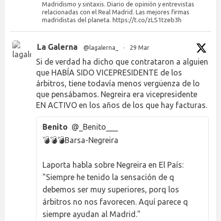
Madridismo y sintaxis. Diario de opinión y entrevistas
relacionadas con el Real Madrid. Las mejores firmas
madridistas del planeta. https://t.co/zLS1tzeb3h
La Galerna
@lagalerna_
·
29 Mar
Si de verdad ha dicho que contrataron a alguien
que HABÍA SIDO VICEPRESIDENTE de los
árbitros, tiene todavía menos vergüenza de lo
que pensábamos. Negreira era vicepresidente
EN ACTIVO en los años de los que hay facturas.
Benito
@_Benito___
💣💣💣Barsa-Negreira
Laporta habla sobre Negreira en El País:
"Siempre he tenido la sensación de q
debemos ser muy superiores, porq los
árbitros no nos favorecen. Aquí parece q
siempre ayudan al Madrid."