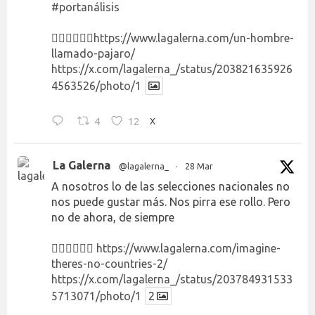
#portanálisis
👉🏻👉🏻👉🏻
https://www.lagalerna.com/un-hombre-
llamado-pajaro/
https://x.com/lagalerna_/status/203821635926
4563526/photo/1
4
12
X
La Galerna
@lagalerna_
·
28 Mar
A nosotros lo de las selecciones nacionales no
nos puede gustar más. Nos pirra ese rollo. Pero
no de ahora, de siempre
👉🏻👉🏻👉🏻
https://www.lagalerna.com/imagine-
theres-no-countries-2/
https://x.com/lagalerna_/status/203784931533
5713071/photo/1
2