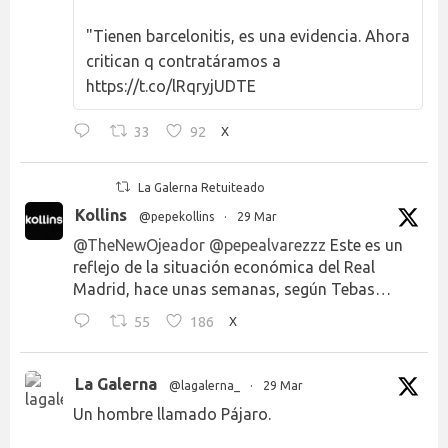
"Tienen barcelonitis, es una evidencia. Ahora
critican q contratáramos a
https://t.co/lRqryjUDTE
33
92
X
La Galerna Retuiteado
Kollins
@pepekollins
·
29 Mar
@TheNewOjeador
@pepealvarezzz
Este es un
reflejo de la situación económica del Real
Madrid, hace unas semanas, según Tebas…
55
186
X
La Galerna
@lagalerna_
·
29 Mar
Un hombre llamado Pájaro.