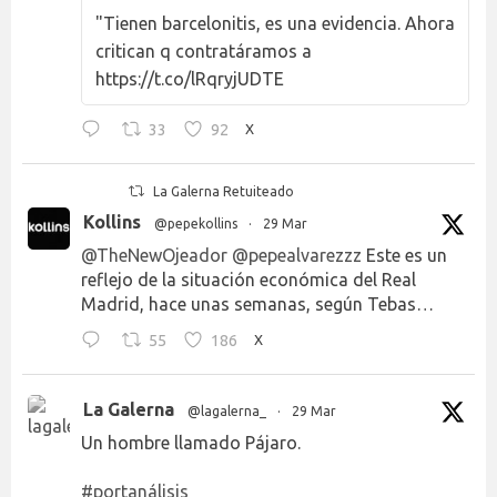
"Tienen barcelonitis, es una evidencia. Ahora
critican q contratáramos a
https://t.co/lRqryjUDTE
33
92
X
La Galerna Retuiteado
Kollins
@pepekollins
·
29 Mar
@TheNewOjeador
@pepealvarezzz
Este es un
reflejo de la situación económica del Real
Madrid, hace unas semanas, según Tebas…
55
186
X
La Galerna
@lagalerna_
·
29 Mar
Un hombre llamado Pájaro.
#portanálisis