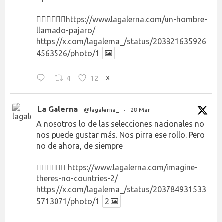
👉🏻👉🏻👉🏻
https://www.lagalerna.com/un-hombre-
llamado-pajaro/
https://x.com/lagalerna_/status/203821635926
4563526/photo/1
4
12
X
La Galerna
@lagalerna_
·
28 Mar
A nosotros lo de las selecciones nacionales no
nos puede gustar más. Nos pirra ese rollo. Pero
no de ahora, de siempre
👉🏻👉🏻👉🏻
https://www.lagalerna.com/imagine-
theres-no-countries-2/
https://x.com/lagalerna_/status/203784931533
5713071/photo/1
2