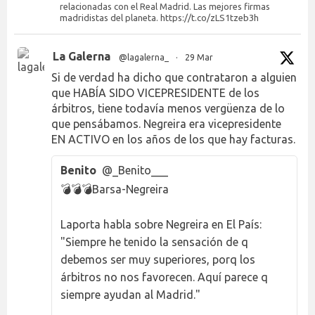
relacionadas con el Real Madrid. Las mejores firmas
madridistas del planeta. https://t.co/zLS1tzeb3h
La Galerna
@lagalerna_
·
29 Mar
Si de verdad ha dicho que contrataron a alguien
que HABÍA SIDO VICEPRESIDENTE de los
árbitros, tiene todavía menos vergüenza de lo
que pensábamos. Negreira era vicepresidente
EN ACTIVO en los años de los que hay facturas.
Benito
@_Benito___
💣💣💣Barsa-Negreira
Laporta habla sobre Negreira en El País:
"Siempre he tenido la sensación de q
debemos ser muy superiores, porq los
árbitros no nos favorecen. Aquí parece q
siempre ayudan al Madrid."