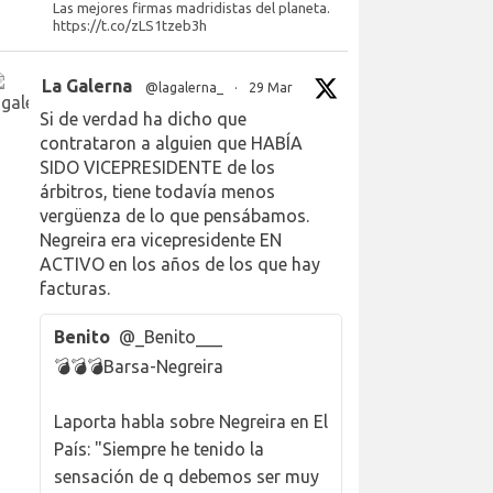
Las mejores firmas madridistas del planeta.
https://t.co/zLS1tzeb3h
La Galerna
@lagalerna_
·
29 Mar
Si de verdad ha dicho que
contrataron a alguien que HABÍA
SIDO VICEPRESIDENTE de los
árbitros, tiene todavía menos
vergüenza de lo que pensábamos.
Negreira era vicepresidente EN
ACTIVO en los años de los que hay
facturas.
Benito
@_Benito___
💣💣💣Barsa-Negreira
Laporta habla sobre Negreira en El
País: "Siempre he tenido la
sensación de q debemos ser muy