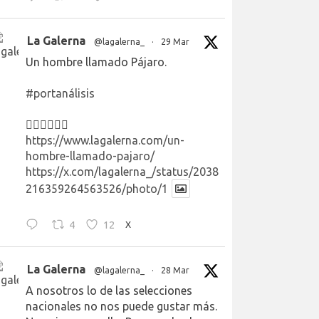
La Galerna
@lagalerna_
·
29 Mar
Un hombre llamado Pájaro.
#portanálisis
👉🏻👉🏻👉🏻
https://www.lagalerna.com/un-
hombre-llamado-pajaro/
https://x.com/lagalerna_/status/2038
216359264563526/photo/1
4
12
X
La Galerna
@lagalerna_
·
28 Mar
A nosotros lo de las selecciones
nacionales no nos puede gustar más.