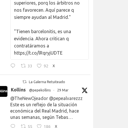
superiores, porq los árbitros no
nos favorecen. Aquí parece q
siempre ayudan al Madrid."
"Tienen barcelonitis, es una
evidencia. Ahora critican q
contratáramos a
https://t.co/lRqryjUDTE
33
92
X
La Galerna Retuiteado
Kollins
@pepekollins
·
29 Mar
@TheNewOjeador
@pepealvarezzz
Este es un reflejo de la situación
económica del Real Madrid, hace
unas semanas, según Tebas…
55
186
X