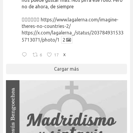
nos puede gustar más. Nos pirra ese rollo. Pero
no de ahora, de siempre
👉🏻👉🏻👉🏻
https://www.lagalerna.com/imagine-
theres-no-countries-2/
https://x.com/lagalerna_/status/203784931533
5713071/photo/1
2
6
17
X
Cargar más