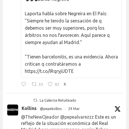
Laporta habla sobre Negreira en El País:
"Siempre he tenido la sensación de q
debemos ser muy superiores, porq los
árbitros no nos favorecen. Aquí parece q
siempre ayudan al Madrid."
"Tienen barcelonitis, es una evidencia. Ahora
critican q contratáramos a
https://t.co/lRqryjUDTE
33
92
X
La Galerna Retuiteado
Kollins
@pepekollins
·
29 Mar
@TheNewOjeador
@pepealvarezzz
Este es un
reflejo de la situación económica del Real