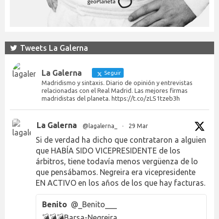
Tweets La Galerna
La Galerna
Seguir
Madridismo y sintaxis. Diario de opinión y entrevistas
relacionadas con el Real Madrid. Las mejores firmas
madridistas del planeta. https://t.co/zLS1tzeb3h
La Galerna
@lagalerna_
·
29 Mar
Si de verdad ha dicho que contrataron a alguien
que HABÍA SIDO VICEPRESIDENTE de los
árbitros, tiene todavía menos vergüenza de lo
que pensábamos. Negreira era vicepresidente
EN ACTIVO en los años de los que hay facturas.
Benito
@_Benito___
💣💣💣Barsa-Negreira