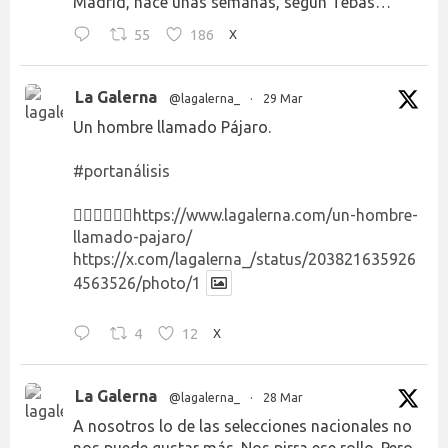
Madrid, hace unas semanas, según Tebas…
55
186
X
La Galerna
@lagalerna_
·
29 Mar
Un hombre llamado Pájaro.
#portanálisis
👉🏻👉🏻👉🏻
https://www.lagalerna.com/un-hombre-
llamado-pajaro/
https://x.com/lagalerna_/status/203821635926
4563526/photo/1
4
12
X
La Galerna
@lagalerna_
·
28 Mar
A nosotros lo de las selecciones nacionales no