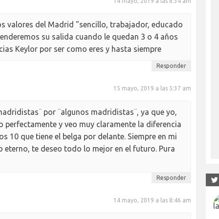
14 mayo, 2019 a las 8:34 am
s valores del Madrid "sencillo, trabajador, educado
entenderemos su salida cuando le quedan 3 o 4 años
ias Keylor por ser como eres y hasta siempre
Responder
15 mayo, 2019 a las 5:37 am
madridistas¨ por ¨algunos madridistas¨, ya que yo,
o perfectamente y veo muy claramente la diferencia
cos 10 que tiene el belga por delante. Siempre en mi
 eterno, te deseo todo lo mejor en el futuro. Pura
Responder
14 mayo, 2019 a las 8:46 am