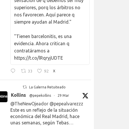
sensación de q debemos ser muy
superiores, porq los árbitros no
nos favorecen. Aquí parece q
siempre ayudan al Madrid."
"Tienen barcelonitis, es una
evidencia. Ahora critican q
contratáramos a
https://t.co/lRqryjUDTE
33
92
X
La Galerna Retuiteado
Kollins
@pepekollins
·
29 Mar
@TheNewOjeador
@pepealvarezzz
Este es un reflejo de la situación
económica del Real Madrid, hace
unas semanas, según Tebas…