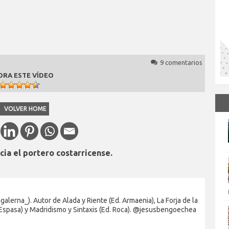
9 comentarios
ORA ESTE VÍDEO
VOLVER HOME
ia el portero costarricense.
alerna_). Autor de Alada y Riente (Ed. Armaenia), La Forja de la
 Espasa) y Madridismo y Sintaxis (Ed. Roca). @jesusbengoechea