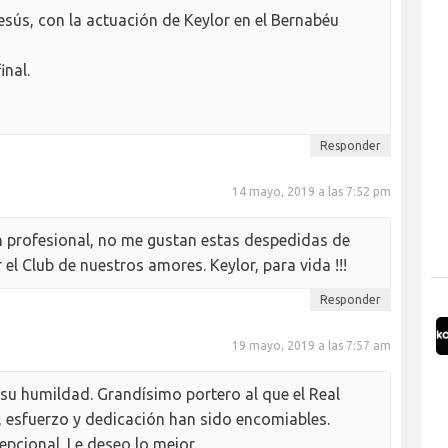
ús, con la actuación de Keylor en el Bernabéu
inal.
Responder
14 mayo, 2019 a las 7:52 pm
 profesional, no me gustan estas despedidas de
l Club de nuestros amores. Keylor, para vida !!!
Responder
19 mayo, 2019 a las 7:57 am
s su humildad. Grandísimo portero al que el Real
, esfuerzo y dedicación han sido encomiables.
epcional. Le deseo lo mejor.