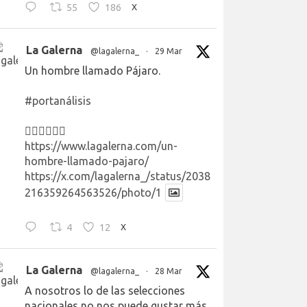
55
186
X
La Galerna
@lagalerna_
·
29 Mar
Un hombre llamado Pájaro.
#portanálisis
👉🏻👉🏻👉🏻
https://www.lagalerna.com/un-
hombre-llamado-pajaro/
https://x.com/lagalerna_/status/2038
216359264563526/photo/1
4
12
X
La Galerna
@lagalerna_
·
28 Mar
A nosotros lo de las selecciones
nacionales no nos puede gustar más.