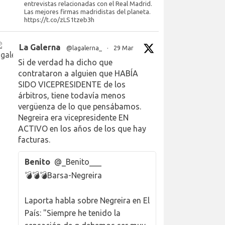
entrevistas relacionadas con el Real Madrid.
Las mejores firmas madridistas del planeta.
https://t.co/zLS1tzeb3h
La Galerna
@lagalerna_
·
29 Mar
Si de verdad ha dicho que
contrataron a alguien que HABÍA
SIDO VICEPRESIDENTE de los
árbitros, tiene todavía menos
vergüenza de lo que pensábamos.
Negreira era vicepresidente EN
ACTIVO en los años de los que hay
facturas.
Benito
@_Benito___
💣💣💣Barsa-Negreira
Laporta habla sobre Negreira en El
País: "Siempre he tenido la