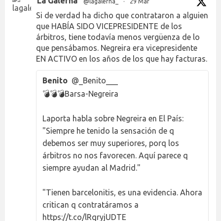
La Galerna
@lagalerna_
·
29 Mar
Si de verdad ha dicho que contrataron a alguien
que HABÍA SIDO VICEPRESIDENTE de los
árbitros, tiene todavía menos vergüenza de lo
que pensábamos. Negreira era vicepresidente
EN ACTIVO en los años de los que hay facturas.
Benito
@_Benito___
💣💣💣Barsa-Negreira
Laporta habla sobre Negreira en El País:
"Siempre he tenido la sensación de q
debemos ser muy superiores, porq los
árbitros no nos favorecen. Aquí parece q
siempre ayudan al Madrid."
"Tienen barcelonitis, es una evidencia. Ahora
critican q contratáramos a
https://t.co/lRqryjUDTE