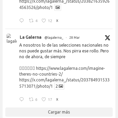
https://x.com/lagalerna_/status/203821635926
4563526/photo/1
4
12
X
La Galerna
@lagalerna_
·
28 Mar
A nosotros lo de las selecciones nacionales no
nos puede gustar más. Nos pirra ese rollo. Pero
no de ahora, de siempre
👉🏻👉🏻👉🏻
https://www.lagalerna.com/imagine-
theres-no-countries-2/
https://x.com/lagalerna_/status/203784931533
5713071/photo/1
2
6
17
X
Cargar más