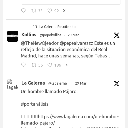
33
92
X
La Galerna Retuiteado
Kollins
@pepekollins
·
29 Mar
@TheNewOjeador
@pepealvarezzz
Este es un
reflejo de la situación económica del Real
Madrid, hace unas semanas, según Tebas…
55
186
X
La Galerna
@lagalerna_
·
29 Mar
Un hombre llamado Pájaro.
#portanálisis
👉🏻👉🏻👉🏻
https://www.lagalerna.com/un-hombre-
llamado-pajaro/