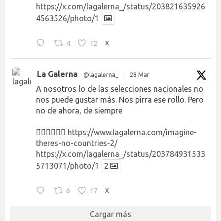
https://x.com/lagalerna_/status/203821635926
4563526/photo/1
4
12
X
La Galerna
@lagalerna_
·
28 Mar
A nosotros lo de las selecciones nacionales no
nos puede gustar más. Nos pirra ese rollo. Pero
no de ahora, de siempre
👉🏻👉🏻👉🏻
https://www.lagalerna.com/imagine-
theres-no-countries-2/
https://x.com/lagalerna_/status/203784931533
5713071/photo/1
2
6
17
X
Cargar más