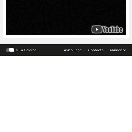
© La Galerna
Aviso Legal
Contacto
Anúnciate