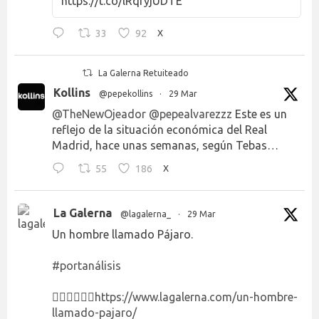
https://t.co/lRqryjUDTE
33
92
X
La Galerna Retuiteado
Kollins
@pepekollins
·
29 Mar
@TheNewOjeador
@pepealvarezzz
Este es un
reflejo de la situación económica del Real
Madrid, hace unas semanas, según Tebas…
55
186
X
La Galerna
@lagalerna_
·
29 Mar
Un hombre llamado Pájaro.
#portanálisis
👉🏻👉🏻👉🏻
https://www.lagalerna.com/un-hombre-
llamado-pajaro/