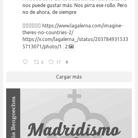
nos puede gustar más. Nos pirra ese rollo. Pero
no de ahora, de siempre
👉🏻👉🏻👉🏻
https://www.lagalerna.com/imagine-
theres-no-countries-2/
https://x.com/lagalerna_/status/203784931533
5713071/photo/1
2
6
17
X
Cargar más