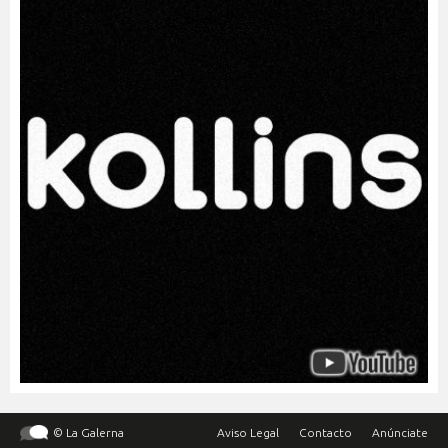
© La Galerna
Aviso Legal
Contacto
Anúnciate