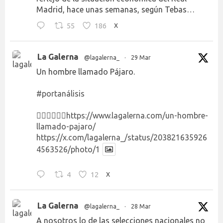
Madrid, hace unas semanas, según Tebas…
55
186
X
La Galerna
@lagalerna_
·
29 Mar
Un hombre llamado Pájaro.
#portanálisis
👉🏻👉🏻👉🏻
https://www.lagalerna.com/un-hombre-
llamado-pajaro/
https://x.com/lagalerna_/status/203821635926
4563526/photo/1
4
12
X
La Galerna
@lagalerna_
·
28 Mar
A nosotros lo de las selecciones nacionales no