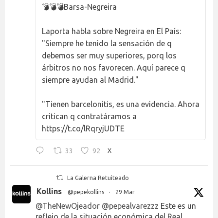
💣💣💣Barsa-Negreira
Laporta habla sobre Negreira en El País:
"Siempre he tenido la sensación de q
debemos ser muy superiores, porq los
árbitros no nos favorecen. Aquí parece q
siempre ayudan al Madrid."
"Tienen barcelonitis, es una evidencia. Ahora
critican q contratáramos a
https://t.co/lRqryjUDTE
33
92
X
La Galerna Retuiteado
Kollins
@pepekollins
·
29 Mar
@TheNewOjeador
@pepealvarezzz
Este es un
reflejo de la situación económica del Real