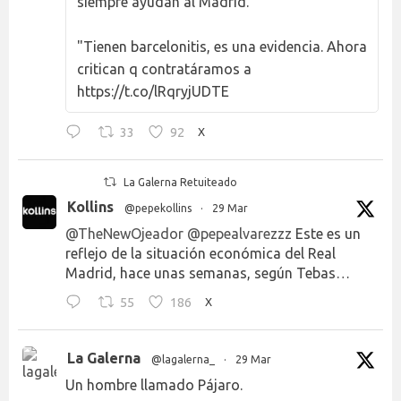
siempre ayudan al Madrid."
"Tienen barcelonitis, es una evidencia. Ahora
critican q contratáramos a
https://t.co/lRqryjUDTE
33
92
X
La Galerna Retuiteado
Kollins
@pepekollins
·
29 Mar
@TheNewOjeador
@pepealvarezzz
Este es un
reflejo de la situación económica del Real
Madrid, hace unas semanas, según Tebas…
55
186
X
La Galerna
@lagalerna_
·
29 Mar
Un hombre llamado Pájaro.