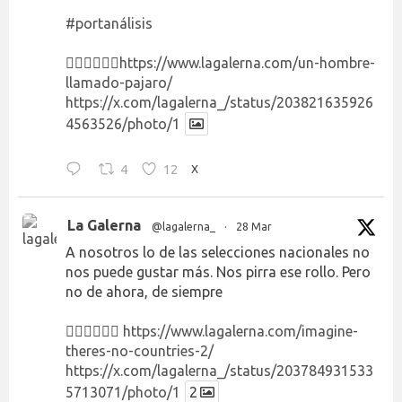
#portanálisis
👉🏻👉🏻👉🏻
https://www.lagalerna.com/un-hombre-
llamado-pajaro/
https://x.com/lagalerna_/status/203821635926
4563526/photo/1
4
12
X
La Galerna
@lagalerna_
·
28 Mar
A nosotros lo de las selecciones nacionales no
nos puede gustar más. Nos pirra ese rollo. Pero
no de ahora, de siempre
👉🏻👉🏻👉🏻
https://www.lagalerna.com/imagine-
theres-no-countries-2/
https://x.com/lagalerna_/status/203784931533
5713071/photo/1
2