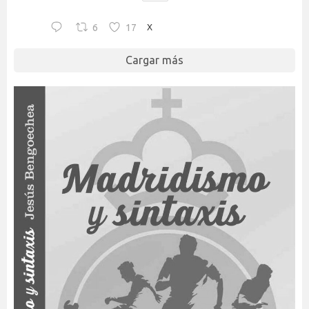
6
17
X
Cargar más