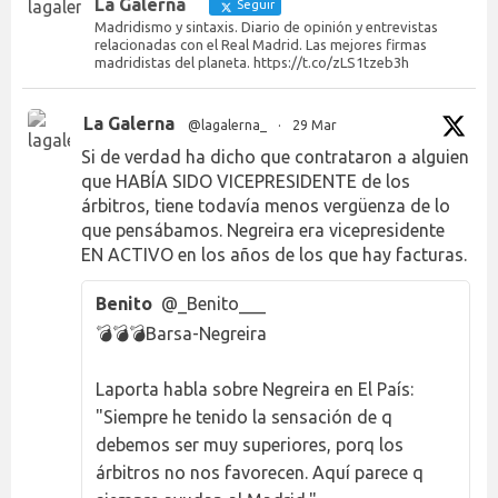
La Galerna
Seguir
Madridismo y sintaxis. Diario de opinión y entrevistas
relacionadas con el Real Madrid. Las mejores firmas
madridistas del planeta. https://t.co/zLS1tzeb3h
La Galerna
@lagalerna_
·
29 Mar
Si de verdad ha dicho que contrataron a alguien
que HABÍA SIDO VICEPRESIDENTE de los
árbitros, tiene todavía menos vergüenza de lo
que pensábamos. Negreira era vicepresidente
EN ACTIVO en los años de los que hay facturas.
Benito
@_Benito___
💣💣💣Barsa-Negreira
Laporta habla sobre Negreira en El País:
"Siempre he tenido la sensación de q
debemos ser muy superiores, porq los
árbitros no nos favorecen. Aquí parece q