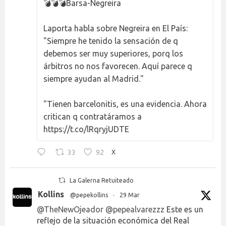
💣💣💣Barsa-Negreira
Laporta habla sobre Negreira en El País:
"Siempre he tenido la sensación de q
debemos ser muy superiores, porq los
árbitros no nos favorecen. Aquí parece q
siempre ayudan al Madrid."
"Tienen barcelonitis, es una evidencia. Ahora
critican q contratáramos a
https://t.co/lRqryjUDTE
33
92
X
La Galerna Retuiteado
Kollins
@pepekollins
·
29 Mar
@TheNewOjeador
@pepealvarezzz
Este es un
reflejo de la situación económica del Real