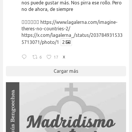
nos puede gustar más. Nos pirra ese rollo. Pero
no de ahora, de siempre
👉🏻👉🏻👉🏻
https://www.lagalerna.com/imagine-
theres-no-countries-2/
https://x.com/lagalerna_/status/203784931533
5713071/photo/1
2
6
17
X
Cargar más