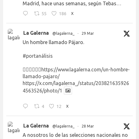
Madrid, hace unas semanas, según Tebas…
55
186
X
La Galerna
@lagalerna_
·
29 Mar
Un hombre llamado Pájaro.
#portanálisis
👉🏻👉🏻👉🏻
https://www.lagalerna.com/un-hombre-
llamado-pajaro/
https://x.com/lagalerna_/status/203821635926
4563526/photo/1
4
12
X
La Galerna
@lagalerna_
·
28 Mar
A nosotros lo de las selecciones nacionales no