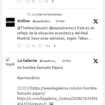
33
92
X
La Galerna Retuiteado
Kollins
@pepekollins
·
29 Mar
@TheNewOjeador
@pepealvarezzz
Este es un
reflejo de la situación económica del Real
Madrid, hace unas semanas, según Tebas…
55
186
X
La Galerna
@lagalerna_
·
29 Mar
Un hombre llamado Pájaro.
#portanálisis
👉🏻👉🏻👉🏻
https://www.lagalerna.com/un-hombre-
llamado-pajaro/
https://x.com/lagalerna_/status/203821635926
4563526/photo/1