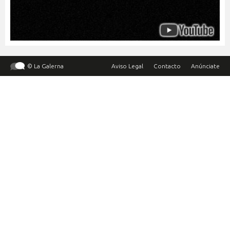
© La Galerna
Aviso Legal
Contacto
Anúnciate