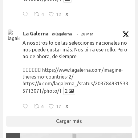
4
12
X
La Galerna
@lagalerna_
·
28 Mar
A nosotros lo de las selecciones nacionales no
nos puede gustar más. Nos pirra ese rollo. Pero
no de ahora, de siempre
👉🏻👉🏻👉🏻
https://www.lagalerna.com/imagine-
theres-no-countries-2/
https://x.com/lagalerna_/status/203784931533
5713071/photo/1
2
6
17
X
Cargar más