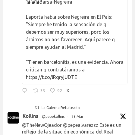
💣💣💣Barsa-Negreira
Laporta habla sobre Negreira en El País:
"Siempre he tenido la sensación de q
debemos ser muy superiores, porq los
árbitros no nos favorecen. Aquí parece q
siempre ayudan al Madrid."
"Tienen barcelonitis, es una evidencia. Ahora
critican q contratáramos a
https://t.co/lRqryjUDTE
33
92
X
La Galerna Retuiteado
Kollins
@pepekollins
·
29 Mar
@TheNewOjeador
@pepealvarezzz
Este es un
reflejo de la situación económica del Real