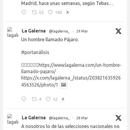
Madrid, hace unas semanas, según Tebas…
55
186
X
La Galerna
@lagalerna_
·
29 Mar
Un hombre llamado Pájaro.
#portanálisis
👉🏻👉🏻👉🏻
https://www.lagalerna.com/un-hombre-
llamado-pajaro/
https://x.com/lagalerna_/status/203821635926
4563526/photo/1
4
12
X
La Galerna
@lagalerna_
·
28 Mar
A nosotros lo de las selecciones nacionales no