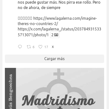
nos puede gustar más. Nos pirra ese rollo. Pero
no de ahora, de siempre
👉🏻👉🏻👉🏻
https://www.lagalerna.com/imagine-
theres-no-countries-2/
https://x.com/lagalerna_/status/203784931533
5713071/photo/1
2
6
17
X
Cargar más