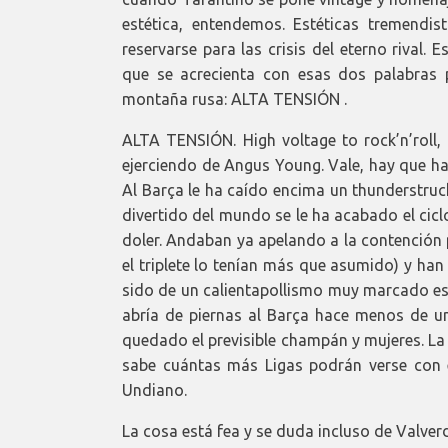
estética, entendemos. Estéticas tremendi
reservarse para las crisis del eterno rival.
que se acrecienta con esas dos palabras p
montaña rusa: ALTA TENSIÓN .
ALTA TENSIÓN. High voltage to rock’n’roll
ejerciendo de Angus Young. Vale, hay que ha
Al Barça le ha caído encima un thunderstruc
divertido del mundo se le ha acabado el cicl
doler. Andaban ya apelando a la contención p
el triplete lo tenían más que asumido) y ha
sido de un calientapollismo muy marcado est
abría de piernas al Barça hace menos de u
quedado el previsible champán y mujeres. La L
sabe cuántas más Ligas podrán verse con el
Undiano.
La cosa está fea y se duda incluso de Valv