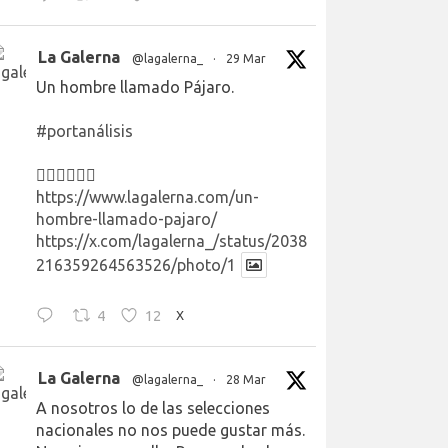
La Galerna
@lagalerna_
·
29 Mar
Un hombre llamado Pájaro.
#portanálisis
👉🏻👉🏻👉🏻
https://www.lagalerna.com/un-
hombre-llamado-pajaro/
https://x.com/lagalerna_/status/2038
216359264563526/photo/1
4
12
X
La Galerna
@lagalerna_
·
28 Mar
A nosotros lo de las selecciones
nacionales no nos puede gustar más.