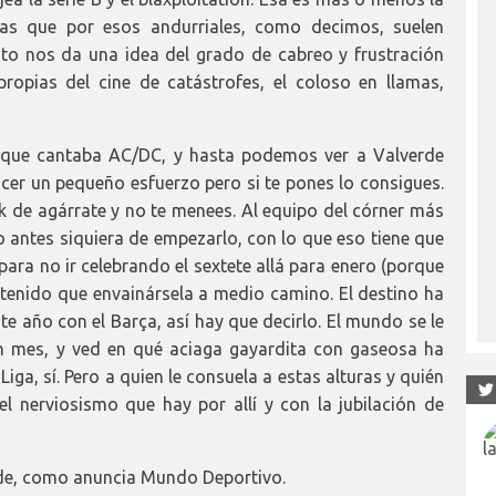
stas que por esos andurriales, como decimos, suelen
 Esto nos da una idea del grado de cabreo y frustración
ropias del cine de catástrofes, el coloso en llamas,
, que cantaba AC/DC, y hasta podemos ver a Valverde
cer un pequeño esfuerzo pero si te pones lo consigues.
k de agárrate y no te menees. Al equipo del córner más
o antes siquiera de empezarlo, con lo que eso tiene que
ara no ir celebrando el sextete allá para enero (porque
n tenido que envainársela a medio camino. El destino ha
e año con el Barça, así hay que decirlo. El mundo se le
n mes, y ved en qué aciaga gayardita con gaseosa ha
iga, sí. Pero a quien le consuela a estas alturas y quién
 nerviosismo que hay por allí y con la jubilación de
erde, como anuncia Mundo Deportivo.