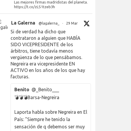
Las mejores firmas madridistas del planeta.
https://t.co/zLS1tzeb3h
La Galerna
@lagalerna_
·
29 Mar
Si de verdad ha dicho que
contrataron a alguien que HABÍA
SIDO VICEPRESIDENTE de los
árbitros, tiene todavía menos
vergüenza de lo que pensábamos.
Negreira era vicepresidente EN
ACTIVO en los años de los que hay
facturas.
Benito
@_Benito___
💣💣💣Barsa-Negreira
Laporta habla sobre Negreira en El
País: "Siempre he tenido la
sensación de q debemos ser muy