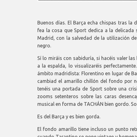
Buenos días. El Barça echa chispas tras la 
fea la cosa que Sport dedica a la delicada 
Madrid, con la salvedad de la utilización d
negro.
Sí lo miráis con sabiduría, si hacéis valer 
a la espalda, lo visualizaréis perfectament
ámbito madridista: Florentino en lugar de B
cambiad el amarillo chillón del fondo por n
tenéis una portada de Sport sobre una cris
zooms setenteros sobre las caras desenc
musical en forma de TACHÁN bien gordo. Solo
Es del Barça y es bien gorda.
El fondo amarillo tiene incluso un punto re
cuando Tarantino se pone vintage y homenaje