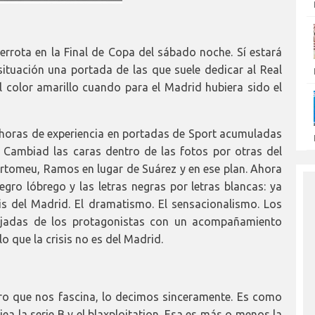
derrota en la Final de Copa del sábado noche. Sí estará
situación una portada de las que suele dedicar al Real
el color amarillo cuando para el Madrid hubiera sido el
las horas de experiencia en portadas de Sport acumuladas
e. Cambiad las caras dentro de las fotos por otras del
artomeu, Ramos en lugar de Suárez y en ese plan. Ahora
egro lóbrego y las letras negras por letras blancas: ya
is del Madrid. El dramatismo. El sensacionalismo. Los
ajadas de los protagonistas con un acompañamiento
 que la crisis no es del Madrid.
tro que nos fascina, lo decimos sinceramente. Es como
a la serie B y el blaxploitation. Esa es más o menos la