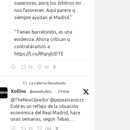
superiores, porq los árbitros no
nos favorecen. Aquí parece q
siempre ayudan al Madrid."
"Tienen barcelonitis, es una
evidencia. Ahora critican q
contratáramos a
https://t.co/lRqryjUDTE
33
92
X
La Galerna Retuiteado
Kollins
@pepekollins
·
29 Mar
@TheNewOjeador
@pepealvarezzz
Este es un reflejo de la situación
económica del Real Madrid, hace
unas semanas, según Tebas…
55
186
X