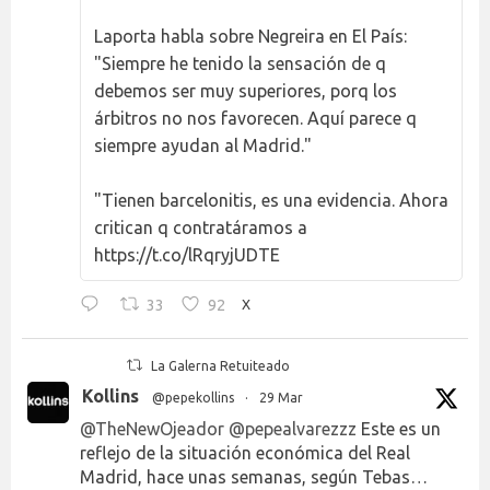
Laporta habla sobre Negreira en El País:
"Siempre he tenido la sensación de q
debemos ser muy superiores, porq los
árbitros no nos favorecen. Aquí parece q
siempre ayudan al Madrid."
"Tienen barcelonitis, es una evidencia. Ahora
critican q contratáramos a
https://t.co/lRqryjUDTE
33
92
X
La Galerna Retuiteado
Kollins
@pepekollins
·
29 Mar
@TheNewOjeador
@pepealvarezzz
Este es un
reflejo de la situación económica del Real
Madrid, hace unas semanas, según Tebas…