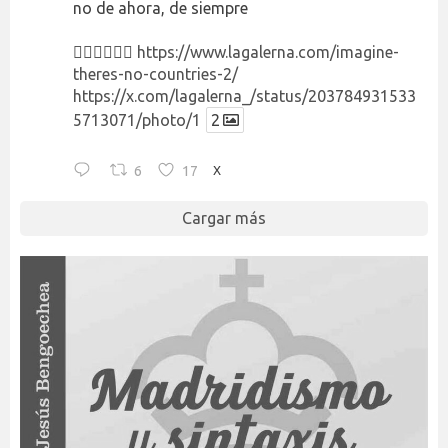
no de ahora, de siempre
👉🏻👉🏻👉🏻
https://www.lagalerna.com/imagine-
theres-no-countries-2/
https://x.com/lagalerna_/status/203784931533
5713071/photo/1
2
6
17
X
Cargar más