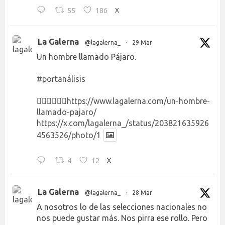
55
186
X
La Galerna
@lagalerna_
·
29 Mar
Un hombre llamado Pájaro.
#portanálisis
👉🏻👉🏻👉🏻
https://www.lagalerna.com/un-hombre-
llamado-pajaro/
https://x.com/lagalerna_/status/203821635926
4563526/photo/1
4
12
X
La Galerna
@lagalerna_
·
28 Mar
A nosotros lo de las selecciones nacionales no
nos puede gustar más. Nos pirra ese rollo. Pero