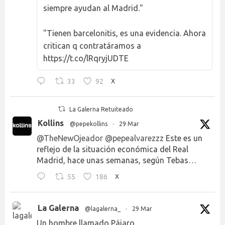
siempre ayudan al Madrid."
"Tienen barcelonitis, es una evidencia. Ahora
critican q contratáramos a
https://t.co/lRqryjUDTE
33
92
X
La Galerna Retuiteado
Kollins
@pepekollins
·
29 Mar
@TheNewOjeador
@pepealvarezzz
Este es un
reflejo de la situación económica del Real
Madrid, hace unas semanas, según Tebas…
55
186
X
La Galerna
@lagalerna_
·
29 Mar
Un hombre llamado Pájaro.