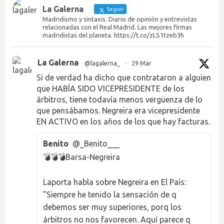
La Galerna
Seguir
Madridismo y sintaxis. Diario de opinión y entrevistas
relacionadas con el Real Madrid. Las mejores firmas
madridistas del planeta. https://t.co/zLS1tzeb3h
La Galerna
@lagalerna_
·
29 Mar
Si de verdad ha dicho que contrataron a alguien
que HABÍA SIDO VICEPRESIDENTE de los
árbitros, tiene todavía menos vergüenza de lo
que pensábamos. Negreira era vicepresidente
EN ACTIVO en los años de los que hay facturas.
Benito
@_Benito___
💣💣💣Barsa-Negreira
Laporta habla sobre Negreira en El País:
"Siempre he tenido la sensación de q
debemos ser muy superiores, porq los
árbitros no nos favorecen. Aquí parece q