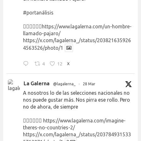
#portanálisis
👉🏻👉🏻👉🏻
https://www.lagalerna.com/un-hombre-
llamado-pajaro/
https://x.com/lagalerna_/status/203821635926
4563526/photo/1
4
12
X
La Galerna
@lagalerna_
·
28 Mar
A nosotros lo de las selecciones nacionales no
nos puede gustar más. Nos pirra ese rollo. Pero
no de ahora, de siempre
👉🏻👉🏻👉🏻
https://www.lagalerna.com/imagine-
theres-no-countries-2/
https://x.com/lagalerna_/status/203784931533