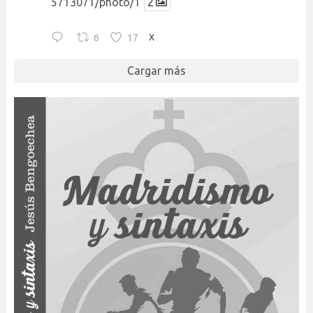
5713071/photo/1
2
6
17
X
Cargar más