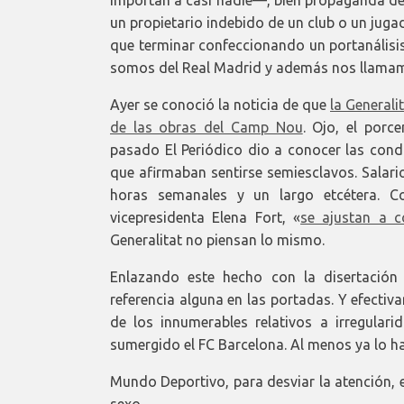
importan a casi nadie—, bien propaganda de 
un propietario indebido de un club o un jug
que terminar confeccionando un portanálisi
somos del Real Madrid y además nos llamamo
Ayer se conoció la noticia de que
la Generali
de las obras del Camp Nou
. Ojo, el porc
pasado El Periódico dio a conocer las condi
que afirmaban sentirse semiesclavos. Salari
horas semanales y un largo etcétera. Co
vicepresidenta Elena Fort, «
se ajustan a c
Generalitat no piensan lo mismo.
Enlazando este hecho con la disertación
referencia alguna en las portadas. Y efectiva
de los innumerables relativos a irregular
sumergido el FC Barcelona. Al menos ya lo hab
Mundo Deportivo, para desviar la atención, 