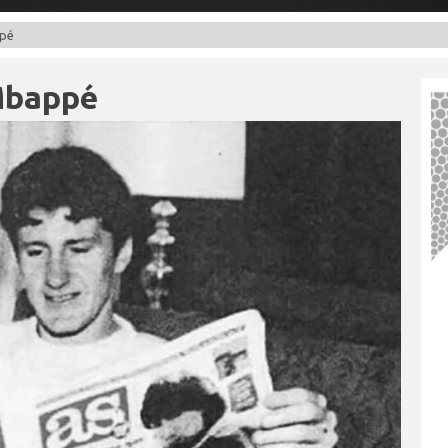
ppé
 Mbappé