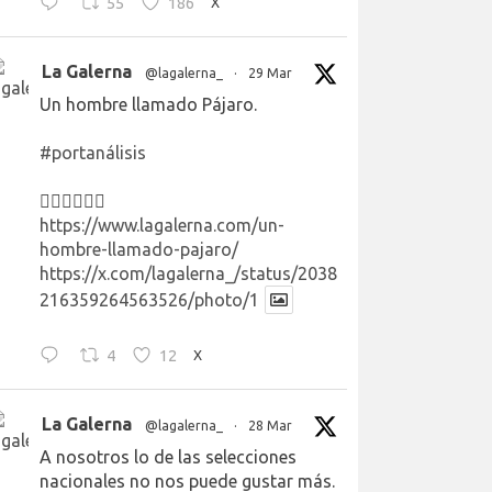
55
186
X
La Galerna
@lagalerna_
·
29 Mar
Un hombre llamado Pájaro.
#portanálisis
👉🏻👉🏻👉🏻
https://www.lagalerna.com/un-
hombre-llamado-pajaro/
https://x.com/lagalerna_/status/2038
216359264563526/photo/1
4
12
X
La Galerna
@lagalerna_
·
28 Mar
A nosotros lo de las selecciones
nacionales no nos puede gustar más.