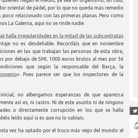
quienes riegan el medio, ya sea un organismo, un club,
ador oriental de pádel, por lo que no queda más remedio
s poco relacionado con las primeras planas. Pero como
s La Galerna, aquí no se rinde nadie.
tat halla irregularidades en la mitad de las subcontratas
entaje no es desdeñable. Recordáis que en noviembre
ciones en las que trabajan las personas de esta obra,
os por debajo de SMI, 1000 euros brutos al mes por 56
ndiciones que según la responsable del Barça, la
onvenio
». Pues parece ser que los inspectores de la
 inicial, no albergamos esperanzas de que aparezca
mente así es, ni rastro. Ni de este asunto ni de ninguno
idades o directamente corrupción en los que se halla
éis leído aquí si es que no lo sabíais.
esta vez ha optado por el truco más viejo del mundo: el