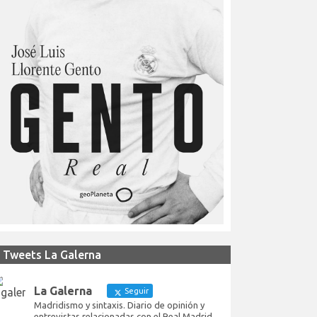
Tweets La Galerna
La Galerna
Seguir
Madridismo y sintaxis. Diario de opinión y
entrevistas relacionadas con el Real Madrid.