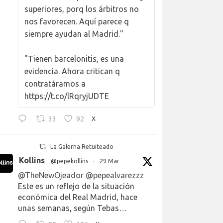
superiores, porq los árbitros no
nos favorecen. Aquí parece q
siempre ayudan al Madrid."
"Tienen barcelonitis, es una
evidencia. Ahora critican q
contratáramos a
https://t.co/lRqryjUDTE
33
92
X
La Galerna Retuiteado
Kollins
@pepekollins
·
29 Mar
@TheNewOjeador
@pepealvarezzz
Este es un reflejo de la situación
económica del Real Madrid, hace
unas semanas, según Tebas…