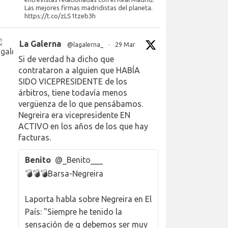
Las mejores firmas madridistas del planeta.
https://t.co/zLS1tzeb3h
La Galerna
@lagalerna_
·
29 Mar
Si de verdad ha dicho que
contrataron a alguien que HABÍA
SIDO VICEPRESIDENTE de los
árbitros, tiene todavía menos
vergüenza de lo que pensábamos.
Negreira era vicepresidente EN
ACTIVO en los años de los que hay
facturas.
Benito
@_Benito___
💣💣💣Barsa-Negreira
Laporta habla sobre Negreira en El
País: "Siempre he tenido la
sensación de q debemos ser muy