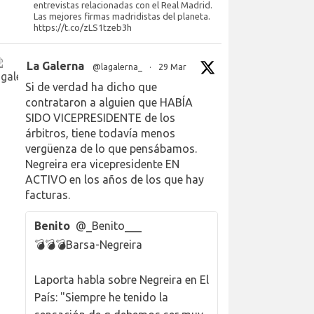
entrevistas relacionadas con el Real Madrid.
Las mejores firmas madridistas del planeta.
https://t.co/zLS1tzeb3h
La Galerna
@lagalerna_
·
29 Mar
Si de verdad ha dicho que
contrataron a alguien que HABÍA
SIDO VICEPRESIDENTE de los
árbitros, tiene todavía menos
vergüenza de lo que pensábamos.
Negreira era vicepresidente EN
ACTIVO en los años de los que hay
facturas.
Benito
@_Benito___
💣💣💣Barsa-Negreira
Laporta habla sobre Negreira en El
País: "Siempre he tenido la