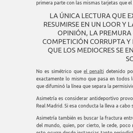
primera parte con las mismas tarjetas que el r
LA ÚNICA LECTURA QUE E
RESUMIRSE EN UN LOOR Y LA
OPINIÓN, LA PREMURA 
COMPETICIÓN CORRUPTA Y 
QUE LOS MEDIOCRES SE E
S
No es simétrico que
el penalti
detenido por
exactamente lo mismo que pasa en todos lo
que difuminó la línea que separa la permisivi
Asimetría es considerar antideportivo provoca
Real Madrid. Si esa conducta la lleva a cabo s
Asimetría también es buscar la fractura entr
del mundo, quien, por cierto, le cede, poc
esto ocurre desde instancias tanto periodís