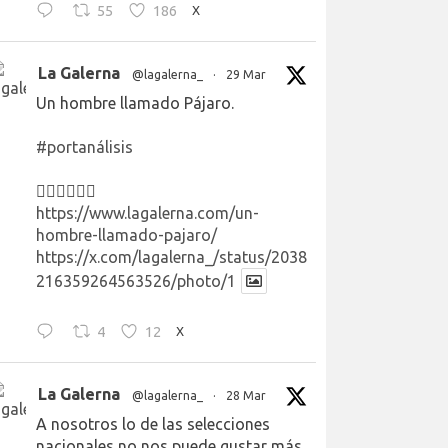
55
186
X
La Galerna
@lagalerna_
·
29 Mar
Un hombre llamado Pájaro.
#portanálisis
👉🏻👉🏻👉🏻
https://www.lagalerna.com/un-
hombre-llamado-pajaro/
https://x.com/lagalerna_/status/2038
216359264563526/photo/1
4
12
X
La Galerna
@lagalerna_
·
28 Mar
A nosotros lo de las selecciones
nacionales no nos puede gustar más.