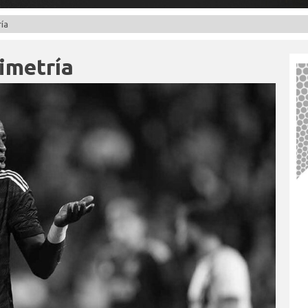
ría
simetría