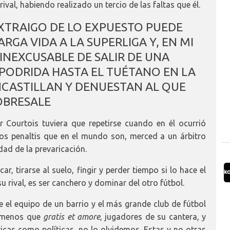
ival, habiendo realizado un tercio de las faltas que él.
XTRAIGO DE LO EXPUESTO PUEDE
RGA VIDA A LA SUPERLIGA Y, EN MI
INEXCUSABLE DE SALIR DE UNA
PODRIDA HASTA EL TUÉTANO EN LA
NCASTILLAN Y DENUESTAN AL QUE
OBRESALE
 Courtois tuviera que repetirse cuando en él ocurrió
s penaltis que en el mundo son, merced a un árbitro
dad de la prevaricación.
r, tirarse al suelo, fingir y perder tiempo si lo hace el
u rival, es ser canchero y dominar del otro fútbol.
e el equipo de un barrio y el más grande club de fútbol
o menos que
gratis et amore
, jugadores de su cantera, y
ticas como políticas, no lo olvidemos. Estas y no otras