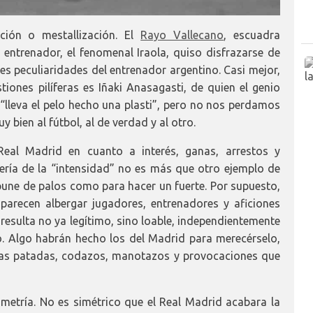
ción o mestallización. El
Rayo Vallecano
, escuadra
 entrenador, el fenomenal Iraola, quiso disfrazarse de
es peculiaridades del entrenador argentino. Casi mejor,
tiones pilíferas es Iñaki Anasagasti, de quien el genio
o “lleva el pelo hecho una plasti”, pero no nos perdamos
 bien al fútbol, al de verdad y al otro.
eal Madrid en cuanto a interés, ganas, arrestos y
ilería de la “intensidad” no es más que otro ejemplo de
mpune de palos como para hacer un fuerte. Por supuesto,
 parecen albergar jugadores, entrenadores y aficiones
 resulta no ya legítimo, sino loable, independientemente
co. Algo habrán hecho los del Madrid para merecérselo,
 las patadas, codazos, manotazos y provocaciones que
simetría. No es simétrico que el Real Madrid acabara la