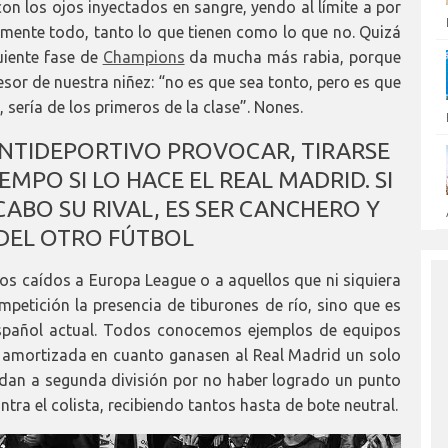
n los ojos inyectados en sangre, yendo al límite a por
amente todo, tanto lo que tienen como lo que no. Quizá
uiente fase de
Champions
da mucha más rabia, porque
esor de nuestra niñez: “no es que sea tonto, pero es que
, sería de los primeros de la clase”. Nones.
ANTIDEPORTIVO PROVOCAR, TIRARSE
IEMPO SI LO HACE EL REAL MADRID. SI
CABO SU RIVAL, ES SER CANCHERO Y
DEL OTRO FÚTBOL
alos caídos a Europa League o a aquellos que ni siquiera
mpetición la presencia de tiburones de río, sino que es
spañol actual. Todos conocemos ejemplos de equipos
 amortizada en cuanto ganasen al Real Madrid un solo
dan a segunda división por no haber logrado un punto
ra el colista, recibiendo tantos hasta de bote neutral.