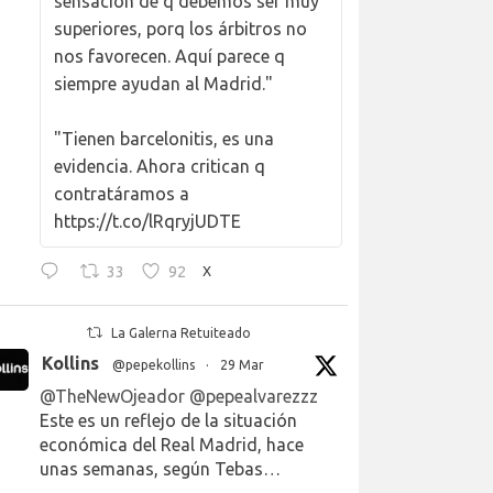
sensación de q debemos ser muy
superiores, porq los árbitros no
nos favorecen. Aquí parece q
siempre ayudan al Madrid."
"Tienen barcelonitis, es una
evidencia. Ahora critican q
contratáramos a
https://t.co/lRqryjUDTE
33
92
X
La Galerna Retuiteado
Kollins
@pepekollins
·
29 Mar
@TheNewOjeador
@pepealvarezzz
Este es un reflejo de la situación
económica del Real Madrid, hace
unas semanas, según Tebas…