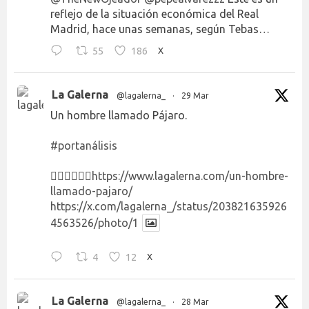
reflejo de la situación económica del Real
Madrid, hace unas semanas, según Tebas…
55
186
X
La Galerna
@lagalerna_
·
29 Mar
Un hombre llamado Pájaro.
#portanálisis
👉🏻👉🏻👉🏻
https://www.lagalerna.com/un-hombre-
llamado-pajaro/
https://x.com/lagalerna_/status/203821635926
4563526/photo/1
4
12
X
La Galerna
@lagalerna_
·
28 Mar