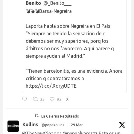
Benito
@_Benito___
💣💣💣Barsa-Negreira
Laporta habla sobre Negreira en El País:
"Siempre he tenido la sensación de q
debemos ser muy superiores, porq los
árbitros no nos favorecen. Aquí parece q
siempre ayudan al Madrid."
"Tienen barcelonitis, es una evidencia. Ahora
critican q contratáramos a
https://t.co/lRqryjUDTE
33
92
X
La Galerna Retuiteado
Kollins
@pepekollins
·
29 Mar
@TheNewOjeador
@pepealvarezzz
Este es un