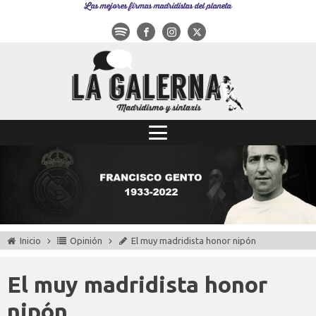
Las mejores firmas madridistas del planeta
Inicio
Opinión
El muy madridista honor nipón
El muy madridista honor
nipón