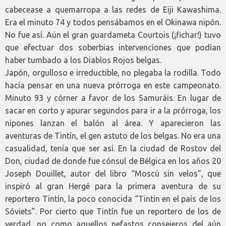
cabecease a quemarropa a las redes de Eiji Kawashima.
Era el minuto 74 y todos pensábamos en el Okinawa nipón.
No fue así. Aún el gran guardameta Courtois (¡fichar!) tuvo
que efectuar dos soberbias intervenciones que podían
haber tumbado a los Diablos Rojos belgas.
Japón, orgulloso e irreductible, no plegaba la rodilla. Todo
hacía pensar en una nueva prórroga en este campeonato.
Minuto 93 y córner a favor de los Samuráis. En lugar de
sacar en corto y apurar segundos para ir a la prórroga, los
nipones lanzan el balón al área. Y aparecieron las
aventuras de Tintín, el gen astuto de los belgas. No era una
casualidad, tenía que ser así. En la ciudad de Rostov del
Don, ciudad de donde fue cónsul de Bélgica en los años 20
Joseph Douillet, autor del libro “Moscú sin velos”, que
inspiró al gran Hergé para la primera aventura de su
reportero Tintín, la poco conocida “Tintín en el país de los
Sóviets”. Por cierto que Tintín fue un reportero de los de
verdad, no como aquellos nefastos consejeros del aún