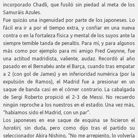
incorporado Chadli, que fusiló sin piedad al meta de los
Samuráis Azules.
Fue quizás una ingenuidad por parte de los japoneses. Lo
fácil era ir a por el tiempo extra, y confiar en una nueva
contra o en la fortaleza física y mental de los suyos ante la
siempre temible tanda de penaltis. Para mí, y para algunos
más como por ejemplo para mi amigo Fred Gwynne, fue
una actitud madridista, valiente, audaz. Recordó al año
pasado en el Bernabéu ante el Barça, cuando tras empatar
a 2 (con gol de James) y en inferioridad numérica (por la
expulsión de Ramos), el Madrid fue a presionar en un
saque de banda casi en el córner contrario. La cabalgada
de Sergi Roberto propició el 2-3 de Messi. No recuerdo
ningún reproche a los nuestros en el estadio. Una vez más,
“habíamos sido el Madrid, con un par”.
Los japoneses en ese saque de esquina se hicieron el
harakiri
, sin duda, pero como dijo tras el partido su
seleccionador Akira Nishino, “No me arrepiento, lo volvería