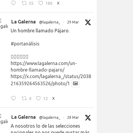
55
186
X
La Galerna
@lagalerna_
·
29 Mar
Un hombre llamado Pájaro.
#portanálisis
👉🏻👉🏻👉🏻
https://www.lagalerna.com/un-
hombre-llamado-pajaro/
https://x.com/lagalerna_/status/2038
216359264563526/photo/1
4
12
X
La Galerna
@lagalerna_
·
28 Mar
A nosotros lo de las selecciones
nacionales no nos puede gustar más.