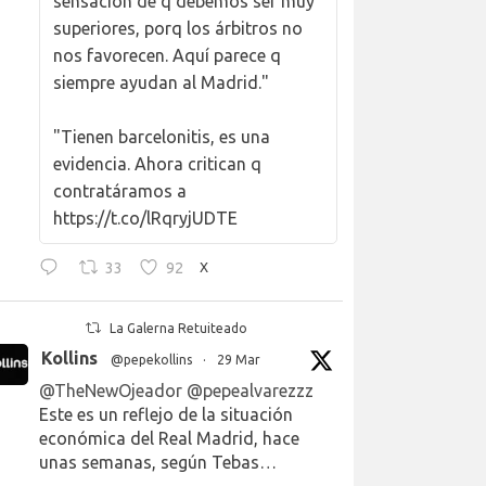
sensación de q debemos ser muy
superiores, porq los árbitros no
nos favorecen. Aquí parece q
siempre ayudan al Madrid."
"Tienen barcelonitis, es una
evidencia. Ahora critican q
contratáramos a
https://t.co/lRqryjUDTE
33
92
X
La Galerna Retuiteado
Kollins
@pepekollins
·
29 Mar
@TheNewOjeador
@pepealvarezzz
Este es un reflejo de la situación
económica del Real Madrid, hace
unas semanas, según Tebas…