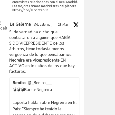
entrevistas relacionadas con el Real Madrid.
Las mejores firmas madridistas del planeta.
https://t.co/zLS1tzeb3h
La Galerna
@lagalerna_
·
29 Mar
Si de verdad ha dicho que
contrataron a alguien que HABÍA
SIDO VICEPRESIDENTE de los
árbitros, tiene todavía menos
vergüenza de lo que pensábamos.
Negreira era vicepresidente EN
ACTIVO en los años de los que hay
facturas.
Benito
@_Benito___
💣💣💣Barsa-Negreira
Laporta habla sobre Negreira en El
País: "Siempre he tenido la