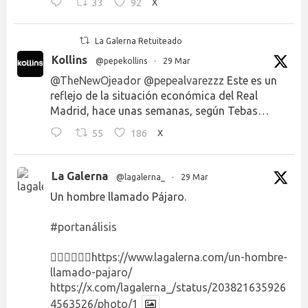
33
92
X
La Galerna Retuiteado
Kollins
@pepekollins
·
29 Mar
@TheNewOjeador
@pepealvarezzz
Este es un
reflejo de la situación económica del Real
Madrid, hace unas semanas, según Tebas…
55
186
X
La Galerna
@lagalerna_
·
29 Mar
Un hombre llamado Pájaro.
#portanálisis
👉🏻👉🏻👉🏻
https://www.lagalerna.com/un-hombre-
llamado-pajaro/
https://x.com/lagalerna_/status/203821635926
4563526/photo/1