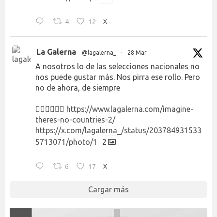
4
12
X
La Galerna
@lagalerna_
·
28 Mar
A nosotros lo de las selecciones nacionales no
nos puede gustar más. Nos pirra ese rollo. Pero
no de ahora, de siempre
👉🏻👉🏻👉🏻
https://www.lagalerna.com/imagine-
theres-no-countries-2/
https://x.com/lagalerna_/status/203784931533
5713071/photo/1
2
6
17
X
Cargar más