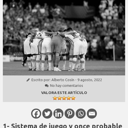
Escrito por:
Alberto Cosín
-
9 agosto, 2022
No hay comentarios
VALORA ESTE ARTÍCULO
1- Sistema de juego y once probable