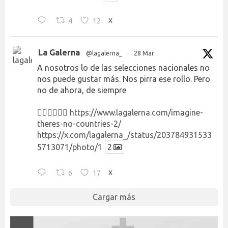
4
12
X
La Galerna
@lagalerna_
·
28 Mar
A nosotros lo de las selecciones nacionales no
nos puede gustar más. Nos pirra ese rollo. Pero
no de ahora, de siempre
👉🏻👉🏻👉🏻
https://www.lagalerna.com/imagine-
theres-no-countries-2/
https://x.com/lagalerna_/status/203784931533
5713071/photo/1
2
6
17
X
Cargar más