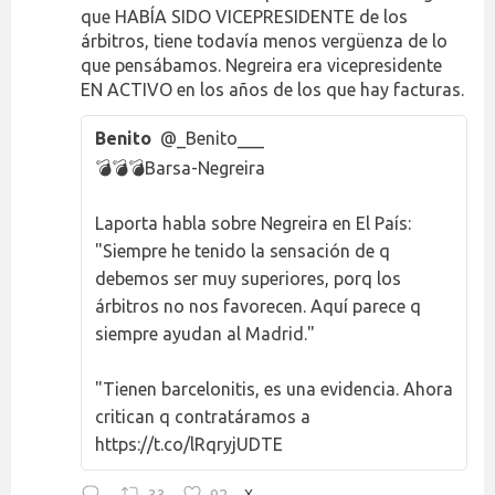
que HABÍA SIDO VICEPRESIDENTE de los
árbitros, tiene todavía menos vergüenza de lo
que pensábamos. Negreira era vicepresidente
EN ACTIVO en los años de los que hay facturas.
Benito
@_Benito___
💣💣💣Barsa-Negreira
Laporta habla sobre Negreira en El País:
"Siempre he tenido la sensación de q
debemos ser muy superiores, porq los
árbitros no nos favorecen. Aquí parece q
siempre ayudan al Madrid."
"Tienen barcelonitis, es una evidencia. Ahora
critican q contratáramos a
https://t.co/lRqryjUDTE
33
92
X