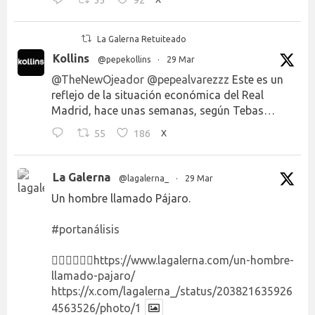
La Galerna Retuiteado
Kollins
@pepekollins
·
29 Mar
@TheNewOjeador
@pepealvarezzz
Este es un
reflejo de la situación económica del Real
Madrid, hace unas semanas, según Tebas…
55
186
X
La Galerna
@lagalerna_
·
29 Mar
Un hombre llamado Pájaro.
#portanálisis
👉🏻👉🏻👉🏻
https://www.lagalerna.com/un-hombre-
llamado-pajaro/
https://x.com/lagalerna_/status/203821635926
4563526/photo/1