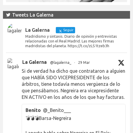
Tweets La Galerna
La Galerna
Seguir
Madridismo y sintaxis. Diario de opinión y entrevistas
relacionadas con el Real Madrid. Las mejores firmas
madridistas del planeta. https://t.co/zLS1tzeb3h
La Galerna
@lagalerna_
·
29 Mar
Si de verdad ha dicho que contrataron a alguien
que HABÍA SIDO VICEPRESIDENTE de los
árbitros, tiene todavía menos vergüenza de lo
que pensábamos. Negreira era vicepresidente
EN ACTIVO en los años de los que hay facturas.
Benito
@_Benito___
💣💣💣Barsa-Negreira
Laporta habla sobre Negreira en El País: