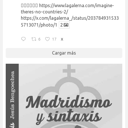
👉🏻👉🏻👉🏻
https://www.lagalerna.com/imagine-
theres-no-countries-2/
https://x.com/lagalerna_/status/203784931533
5713071/photo/1
2
6
17
X
Cargar más