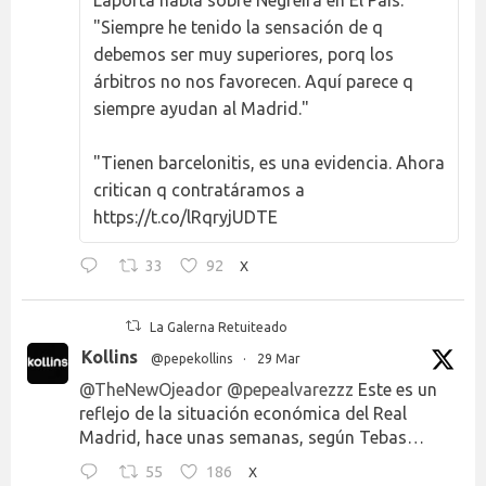
"Siempre he tenido la sensación de q
debemos ser muy superiores, porq los
árbitros no nos favorecen. Aquí parece q
siempre ayudan al Madrid."
"Tienen barcelonitis, es una evidencia. Ahora
critican q contratáramos a
https://t.co/lRqryjUDTE
33
92
X
La Galerna Retuiteado
Kollins
@pepekollins
·
29 Mar
@TheNewOjeador
@pepealvarezzz
Este es un
reflejo de la situación económica del Real
Madrid, hace unas semanas, según Tebas…
55
186
X