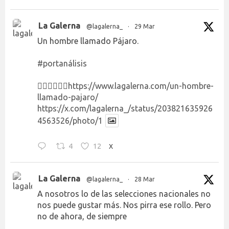
La Galerna
@lagalerna_
·
29 Mar
Un hombre llamado Pájaro.
#portanálisis
👉🏻👉🏻👉🏻
https://www.lagalerna.com/un-hombre-
llamado-pajaro/
https://x.com/lagalerna_/status/203821635926
4563526/photo/1
4
12
X
La Galerna
@lagalerna_
·
28 Mar
A nosotros lo de las selecciones nacionales no
nos puede gustar más. Nos pirra ese rollo. Pero
no de ahora, de siempre