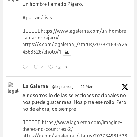
Un hombre llamado Pájaro.
#portanálisis
👉🏻👉🏻👉🏻
https://www.lagalerna.com/un-hombre-
llamado-pajaro/
https://x.com/lagalerna_/status/203821635926
4563526/photo/1
4
12
X
La Galerna
@lagalerna_
·
28 Mar
A nosotros lo de las selecciones nacionales no
nos puede gustar más. Nos pirra ese rollo. Pero
no de ahora, de siempre
👉🏻👉🏻👉🏻
https://www.lagalerna.com/imagine-
theres-no-countries-2/
https://x.com/lagalerna_/status/203784931533