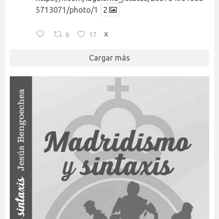
5713071/photo/1
2
6
17
X
Cargar más