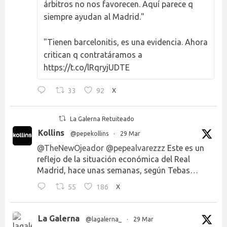
árbitros no nos favorecen. Aquí parece q
siempre ayudan al Madrid."
"Tienen barcelonitis, es una evidencia. Ahora
critican q contratáramos a
https://t.co/lRqryjUDTE
33
92
X
La Galerna Retuiteado
Kollins
@pepekollins
·
29 Mar
@TheNewOjeador
@pepealvarezzz
Este es un
reflejo de la situación económica del Real
Madrid, hace unas semanas, según Tebas…
55
186
X
La Galerna
@lagalerna_
·
29 Mar