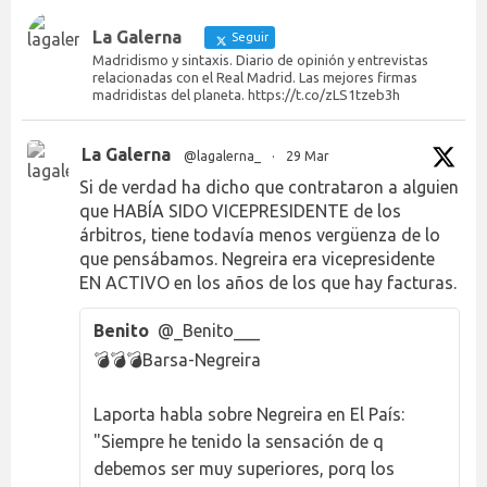
La Galerna
Seguir
Madridismo y sintaxis. Diario de opinión y entrevistas
relacionadas con el Real Madrid. Las mejores firmas
madridistas del planeta. https://t.co/zLS1tzeb3h
La Galerna
@lagalerna_
·
29 Mar
Si de verdad ha dicho que contrataron a alguien
que HABÍA SIDO VICEPRESIDENTE de los
árbitros, tiene todavía menos vergüenza de lo
que pensábamos. Negreira era vicepresidente
EN ACTIVO en los años de los que hay facturas.
Benito
@_Benito___
💣💣💣Barsa-Negreira
Laporta habla sobre Negreira en El País:
"Siempre he tenido la sensación de q
debemos ser muy superiores, porq los