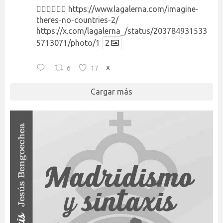
👉🏻👉🏻👉🏻
https://www.lagalerna.com/imagine-
theres-no-countries-2/
https://x.com/lagalerna_/status/203784931533
5713071/photo/1
2
6
17
X
Cargar más