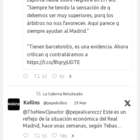
"Siempre he tenido la sensación de q
debemos ser muy superiores, porq los
árbitros no nos favorecen. Aquí parece q
siempre ayudan al Madrid."
"Tienen barcelonitis, es una evidencia. Ahora
critican q contratáramos a
https://t.co/lRqryjUDTE
33
92
X
La Galerna Retuiteado
Kollins
@pepekollins
·
29 Mar
@TheNewOjeador
@pepealvarezzz
Este es un
reflejo de la situación económica del Real
Madrid, hace unas semanas, según Tebas…
55
186
X