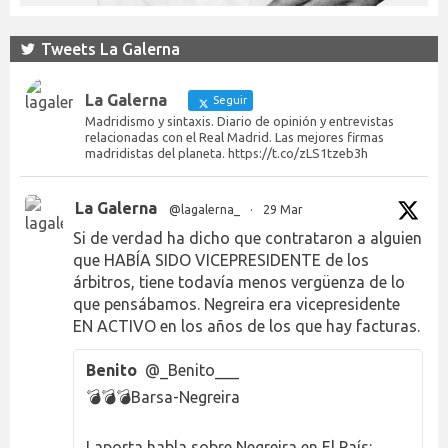
Tweets La Galerna
La Galerna
Seguir
Madridismo y sintaxis. Diario de opinión y entrevistas
relacionadas con el Real Madrid. Las mejores firmas
madridistas del planeta. https://t.co/zLS1tzeb3h
La Galerna
@lagalerna_
·
29 Mar
Si de verdad ha dicho que contrataron a alguien
que HABÍA SIDO VICEPRESIDENTE de los
árbitros, tiene todavía menos vergüenza de lo
que pensábamos. Negreira era vicepresidente
EN ACTIVO en los años de los que hay facturas.
Benito
@_Benito___
💣💣💣Barsa-Negreira
Laporta habla sobre Negreira en El País: