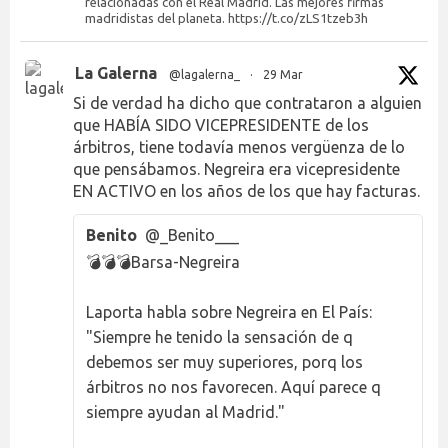
relacionadas con el Real Madrid. Las mejores firmas
madridistas del planeta. https://t.co/zLS1tzeb3h
La Galerna
@lagalerna_
·
29 Mar
Si de verdad ha dicho que contrataron a alguien
que HABÍA SIDO VICEPRESIDENTE de los
árbitros, tiene todavía menos vergüenza de lo
que pensábamos. Negreira era vicepresidente
EN ACTIVO en los años de los que hay facturas.
Benito
@_Benito___
💣💣💣Barsa-Negreira
Laporta habla sobre Negreira en El País:
"Siempre he tenido la sensación de q
debemos ser muy superiores, porq los
árbitros no nos favorecen. Aquí parece q
siempre ayudan al Madrid."