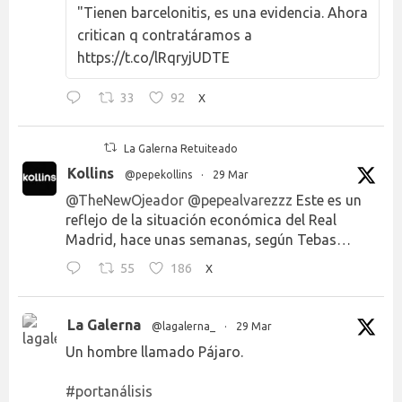
"Tienen barcelonitis, es una evidencia. Ahora
critican q contratáramos a
https://t.co/lRqryjUDTE
33
92
X
La Galerna Retuiteado
Kollins
@pepekollins
·
29 Mar
@TheNewOjeador
@pepealvarezzz
Este es un
reflejo de la situación económica del Real
Madrid, hace unas semanas, según Tebas…
55
186
X
La Galerna
@lagalerna_
·
29 Mar
Un hombre llamado Pájaro.
#portanálisis