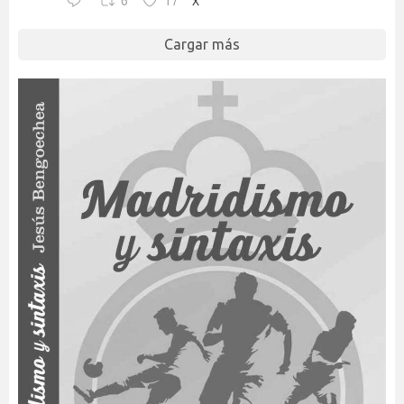
6
17
X
Cargar más