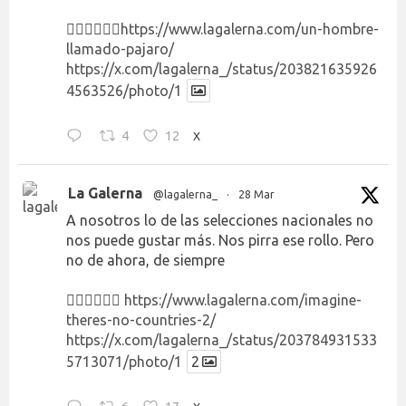
👉🏻👉🏻👉🏻
https://www.lagalerna.com/un-hombre-
llamado-pajaro/
https://x.com/lagalerna_/status/203821635926
4563526/photo/1
4
12
X
La Galerna
@lagalerna_
·
28 Mar
A nosotros lo de las selecciones nacionales no
nos puede gustar más. Nos pirra ese rollo. Pero
no de ahora, de siempre
👉🏻👉🏻👉🏻
https://www.lagalerna.com/imagine-
theres-no-countries-2/
https://x.com/lagalerna_/status/203784931533
5713071/photo/1
2