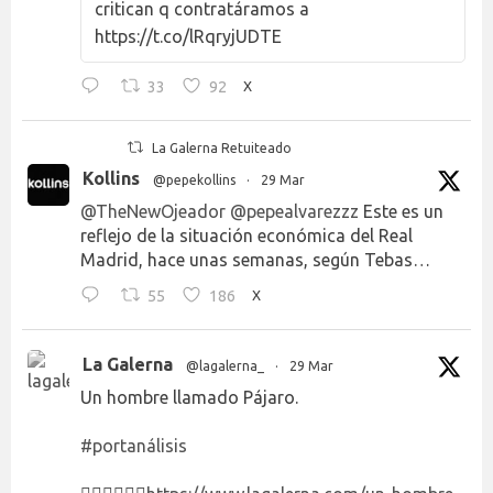
critican q contratáramos a
https://t.co/lRqryjUDTE
33
92
X
La Galerna Retuiteado
Kollins
@pepekollins
·
29 Mar
@TheNewOjeador
@pepealvarezzz
Este es un
reflejo de la situación económica del Real
Madrid, hace unas semanas, según Tebas…
55
186
X
La Galerna
@lagalerna_
·
29 Mar
Un hombre llamado Pájaro.
#portanálisis