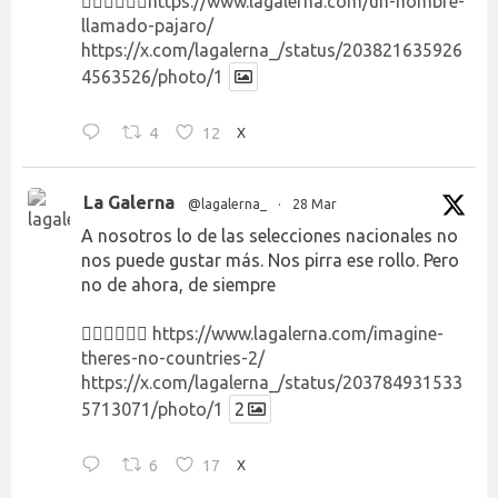
👉🏻👉🏻👉🏻
https://www.lagalerna.com/un-hombre-
llamado-pajaro/
https://x.com/lagalerna_/status/203821635926
4563526/photo/1
4
12
X
La Galerna
@lagalerna_
·
28 Mar
A nosotros lo de las selecciones nacionales no
nos puede gustar más. Nos pirra ese rollo. Pero
no de ahora, de siempre
👉🏻👉🏻👉🏻
https://www.lagalerna.com/imagine-
theres-no-countries-2/
https://x.com/lagalerna_/status/203784931533
5713071/photo/1
2
6
17
X