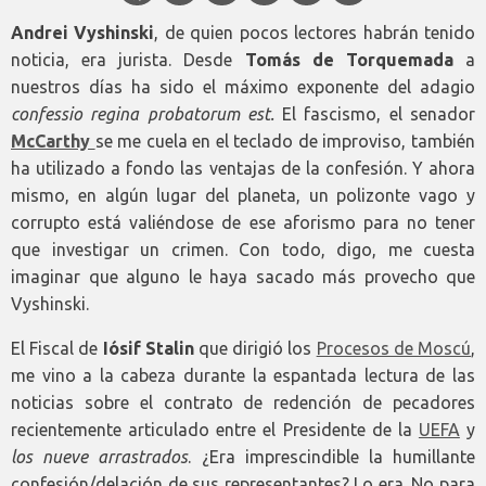
Andrei Vyshinski
, de quien pocos lectores habrán tenido
noticia, era jurista. Desde
Tomás de Torquemada
a
nuestros días ha sido el máximo exponente del adagio
confessio regina probatorum est.
El fascismo, el senador
McCarthy
se me cuela en el teclado de improviso, también
ha utilizado a fondo las ventajas de la confesión. Y ahora
mismo, en algún lugar del planeta, un polizonte vago y
corrupto está valiéndose de ese aforismo para no tener
que investigar un crimen. Con todo, digo, me cuesta
imaginar que alguno le haya sacado más provecho que
Vyshinski.
El Fiscal de
Iósif Stalin
que dirigió los
Procesos de Moscú
,
me vino a la cabeza durante la espantada lectura de las
noticias sobre el contrato de redención de pecadores
recientemente articulado entre el Presidente de la
UEFA
y
los nueve arrastrados
. ¿Era imprescindible la humillante
confesión/delación de sus representantes? Lo era. No para