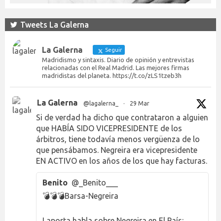
Tweets La Galerna
La Galerna
Seguir
Madridismo y sintaxis. Diario de opinión y entrevistas
relacionadas con el Real Madrid. Las mejores firmas
madridistas del planeta. https://t.co/zLS1tzeb3h
La Galerna
@lagalerna_
·
29 Mar
Si de verdad ha dicho que contrataron a alguien
que HABÍA SIDO VICEPRESIDENTE de los
árbitros, tiene todavía menos vergüenza de lo
que pensábamos. Negreira era vicepresidente
EN ACTIVO en los años de los que hay facturas.
Benito
@_Benito___
💣💣💣Barsa-Negreira
Laporta habla sobre Negreira en El País: