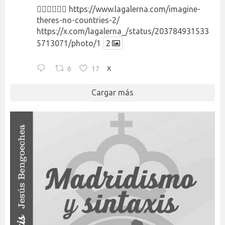
👉🏻👉🏻👉🏻
https://www.lagalerna.com/imagine-
theres-no-countries-2/
https://x.com/lagalerna_/status/203784931533
5713071/photo/1
2
6
17
X
Cargar más