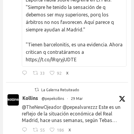
"Siempre he tenido la sensación de q
debemos ser muy superiores, porq los
árbitros no nos favorecen. Aquí parece q
siempre ayudan al Madrid."
"Tienen barcelonitis, es una evidencia. Ahora
critican q contratáramos a
https://t.co/lRqryjUDTE
33
92
X
La Galerna Retuiteado
Kollins
@pepekollins
·
29 Mar
@TheNewOjeador
@pepealvarezzz
Este es un
reflejo de la situación económica del Real
Madrid, hace unas semanas, según Tebas…
55
186
X