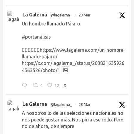
La Galerna
@lagalerna_
·
29 Mar
Un hombre llamado Pájaro.
#portanálisis
👉🏻👉🏻👉🏻
https://www.lagalerna.com/un-hombre-
llamado-pajaro/
https://x.com/lagalerna_/status/203821635926
4563526/photo/1
4
12
X
La Galerna
@lagalerna_
·
28 Mar
A nosotros lo de las selecciones nacionales no
nos puede gustar más. Nos pirra ese rollo. Pero
no de ahora, de siempre