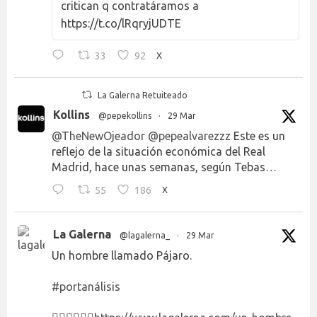
critican q contratáramos a
https://t.co/lRqryjUDTE
33
92
X
La Galerna Retuiteado
Kollins
@pepekollins
·
29 Mar
@TheNewOjeador
@pepealvarezzz
Este es un
reflejo de la situación económica del Real
Madrid, hace unas semanas, según Tebas…
55
186
X
La Galerna
@lagalerna_
·
29 Mar
Un hombre llamado Pájaro.
#portanálisis