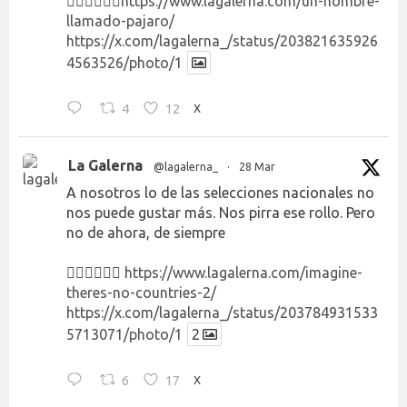
👉🏻👉🏻👉🏻
https://www.lagalerna.com/un-hombre-
llamado-pajaro/
https://x.com/lagalerna_/status/203821635926
4563526/photo/1
4
12
X
La Galerna
@lagalerna_
·
28 Mar
A nosotros lo de las selecciones nacionales no
nos puede gustar más. Nos pirra ese rollo. Pero
no de ahora, de siempre
👉🏻👉🏻👉🏻
https://www.lagalerna.com/imagine-
theres-no-countries-2/
https://x.com/lagalerna_/status/203784931533
5713071/photo/1
2
6
17
X