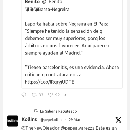
Benito
@_Benito___
💣💣💣Barsa-Negreira
Laporta habla sobre Negreira en El País:
"Siempre he tenido la sensación de q
debemos ser muy superiores, porq los
árbitros no nos favorecen. Aquí parece q
siempre ayudan al Madrid."
"Tienen barcelonitis, es una evidencia. Ahora
critican q contratáramos a
https://t.co/lRqryjUDTE
33
92
X
La Galerna Retuiteado
Kollins
@pepekollins
·
29 Mar
@TheNewOjeador
@pepealvarezzz
Este es un