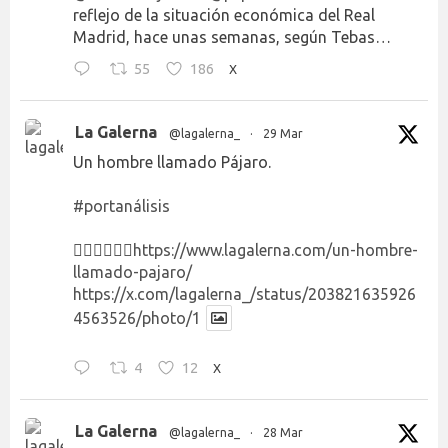
reflejo de la situación económica del Real
Madrid, hace unas semanas, según Tebas…
55
186
X
La Galerna
@lagalerna_
·
29 Mar
Un hombre llamado Pájaro.
#portanálisis
👉🏻👉🏻👉🏻
https://www.lagalerna.com/un-hombre-
llamado-pajaro/
https://x.com/lagalerna_/status/203821635926
4563526/photo/1
4
12
X
La Galerna
@lagalerna_
·
28 Mar