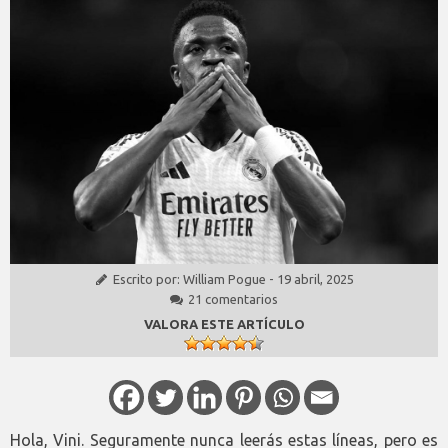
Escrito por:
William Pogue
-
19 abril, 2025
21 comentarios
VALORA ESTE ARTÍCULO
Hola, Vini. Seguramente nunca leerás estas líneas, pero es