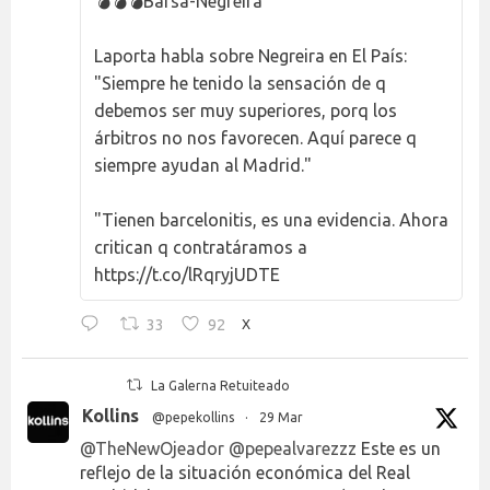
💣💣💣Barsa-Negreira
Laporta habla sobre Negreira en El País:
"Siempre he tenido la sensación de q
debemos ser muy superiores, porq los
árbitros no nos favorecen. Aquí parece q
siempre ayudan al Madrid."
"Tienen barcelonitis, es una evidencia. Ahora
critican q contratáramos a
https://t.co/lRqryjUDTE
33
92
X
La Galerna Retuiteado
Kollins
@pepekollins
·
29 Mar
@TheNewOjeador
@pepealvarezzz
Este es un
reflejo de la situación económica del Real