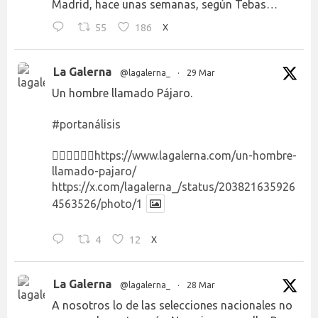
Madrid, hace unas semanas, según Tebas…
55
186
X
La Galerna
@lagalerna_
·
29 Mar
Un hombre llamado Pájaro.
#portanálisis
👉🏻👉🏻👉🏻
https://www.lagalerna.com/un-hombre-
llamado-pajaro/
https://x.com/lagalerna_/status/203821635926
4563526/photo/1
4
12
X
La Galerna
@lagalerna_
·
28 Mar
A nosotros lo de las selecciones nacionales no