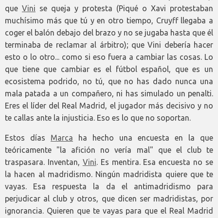
que
Vini
se queja y protesta (Piqué o Xavi protestaban
muchísimo más que tú y en otro tiempo, Cruyff llegaba a
coger el balón debajo del brazo y no se jugaba hasta que él
terminaba de reclamar al árbitro); que Vini debería hacer
esto o lo otro... como si eso fuera a cambiar las cosas. Lo
que tiene que cambiar es el fútbol español, que es un
ecosistema podrido, no tú, que no has dado nunca una
mala patada a un compañero, ni has simulado un penalti.
Eres el líder del Real Madrid, el jugador más decisivo y no
te callas ante la injusticia. Eso es lo que no soportan.
Estos días
Marca
ha hecho una encuesta en la que
teóricamente "la afición no vería mal" que el club te
traspasara. Inventan,
Vini
. Es mentira. Esa encuesta no se
la hacen al madridismo. Ningún madridista quiere que te
vayas. Esa respuesta la da el antimadridismo para
perjudicar al club y otros, que dicen ser madridistas, por
ignorancia. Quieren que te vayas para que el Real Madrid