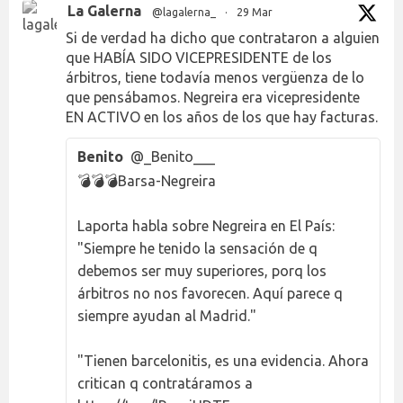
La Galerna
@lagalerna_
·
29 Mar
Si de verdad ha dicho que contrataron a alguien
que HABÍA SIDO VICEPRESIDENTE de los
árbitros, tiene todavía menos vergüenza de lo
que pensábamos. Negreira era vicepresidente
EN ACTIVO en los años de los que hay facturas.
Benito
@_Benito___
💣💣💣Barsa-Negreira
Laporta habla sobre Negreira en El País:
"Siempre he tenido la sensación de q
debemos ser muy superiores, porq los
árbitros no nos favorecen. Aquí parece q
siempre ayudan al Madrid."
"Tienen barcelonitis, es una evidencia. Ahora
critican q contratáramos a