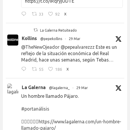
https://t.co/lRqryjUDTE
33
92
X
La Galerna Retuiteado
Kollins
@pepekollins
·
29 Mar
@TheNewOjeador
@pepealvarezzz
Este es un
reflejo de la situación económica del Real
Madrid, hace unas semanas, según Tebas…
55
186
X
La Galerna
@lagalerna_
·
29 Mar
Un hombre llamado Pájaro.
#portanálisis
👉🏻👉🏻👉🏻
https://www.lagalerna.com/un-hombre-
llamado-pajaro/