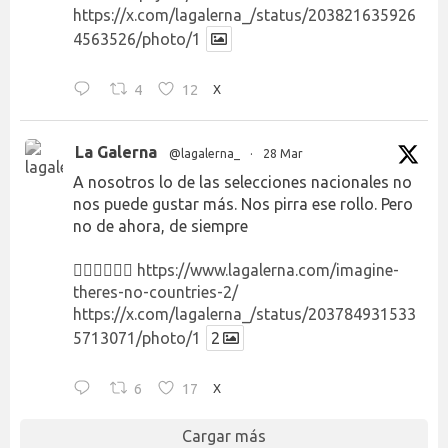
https://x.com/lagalerna_/status/203821635926
4563526/photo/1
4
12
X
La Galerna
@lagalerna_
·
28 Mar
A nosotros lo de las selecciones nacionales no
nos puede gustar más. Nos pirra ese rollo. Pero
no de ahora, de siempre
👉🏻👉🏻👉🏻
https://www.lagalerna.com/imagine-
theres-no-countries-2/
https://x.com/lagalerna_/status/203784931533
5713071/photo/1
2
6
17
X
Cargar más