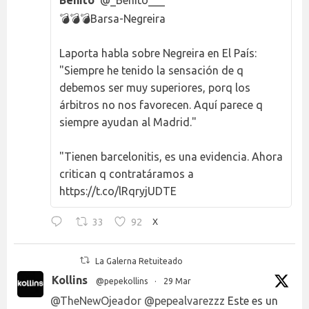
💣💣💣Barsa-Negreira
Laporta habla sobre Negreira en El País:
"Siempre he tenido la sensación de q
debemos ser muy superiores, porq los
árbitros no nos favorecen. Aquí parece q
siempre ayudan al Madrid."
"Tienen barcelonitis, es una evidencia. Ahora
critican q contratáramos a
https://t.co/lRqryjUDTE
33
92
X
La Galerna Retuiteado
Kollins
@pepekollins
·
29 Mar
@TheNewOjeador
@pepealvarezzz
Este es un