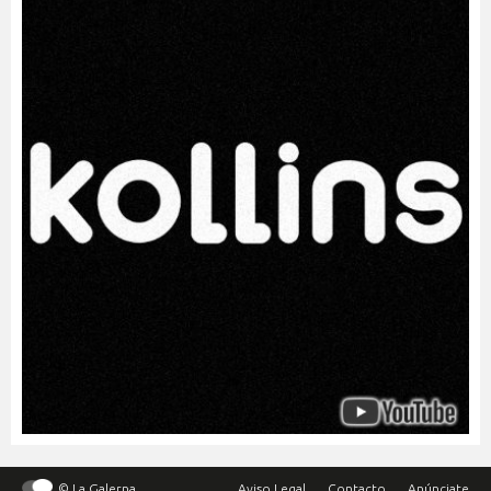
© La Galerna
Aviso Legal
Contacto
Anúnciate