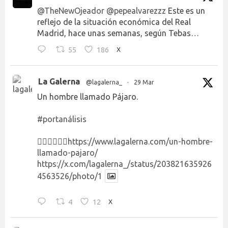
@TheNewOjeador
@pepealvarezzz
Este es un
reflejo de la situación económica del Real
Madrid, hace unas semanas, según Tebas…
55
186
X
La Galerna
@lagalerna_
·
29 Mar
Un hombre llamado Pájaro.
#portanálisis
👉🏻👉🏻👉🏻
https://www.lagalerna.com/un-hombre-
llamado-pajaro/
https://x.com/lagalerna_/status/203821635926
4563526/photo/1
4
12
X