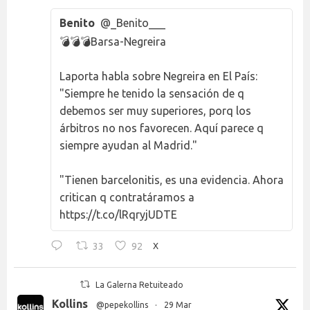
Benito
@_Benito___
💣💣💣Barsa-Negreira
Laporta habla sobre Negreira en El País:
"Siempre he tenido la sensación de q
debemos ser muy superiores, porq los
árbitros no nos favorecen. Aquí parece q
siempre ayudan al Madrid."
"Tienen barcelonitis, es una evidencia. Ahora
critican q contratáramos a
https://t.co/lRqryjUDTE
33
92
X
La Galerna Retuiteado
Kollins
@pepekollins
·
29 Mar