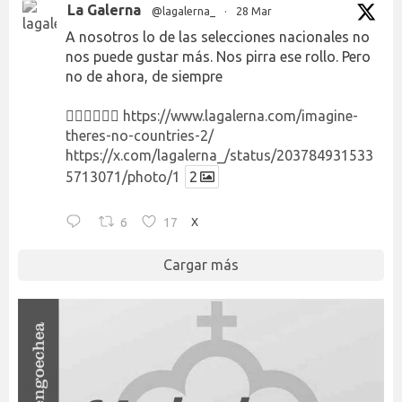
La Galerna
@lagalerna_
·
28 Mar
A nosotros lo de las selecciones nacionales no
nos puede gustar más. Nos pirra ese rollo. Pero
no de ahora, de siempre
👉🏻👉🏻👉🏻
https://www.lagalerna.com/imagine-
theres-no-countries-2/
https://x.com/lagalerna_/status/203784931533
5713071/photo/1
2
6
17
X
Cargar más